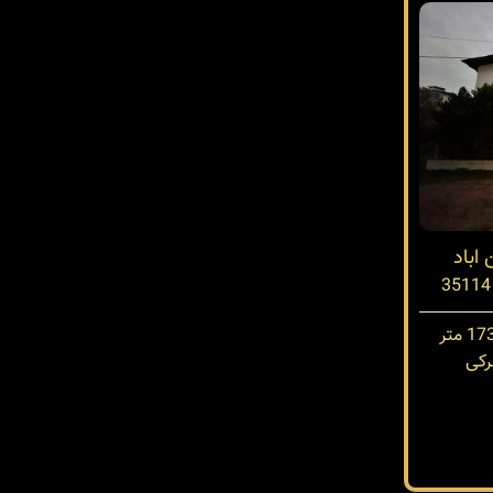
اباد
کی