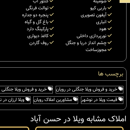
شومینه
کنتور آب
باربی کیو
توالت فرنگی
آیفون تصویری
پنجره دو جداره
انباری
باغ گل و گیاه
هود
پارکینگ دارد
نورپردازی داخلی
کاغذ دیواری
چشم انداز دریا و جنگل
روف گاردن
مجوزساخت
برچسب ها
خرید و فروش ویلا جنگلی در رویان
خرید و فروش ویلا جنگلی د
قیمت ویلا در نوشهر
مشاورین املاک رویان
ویلا ارزان در 
املاک مشابه ویلا در حسن آباد