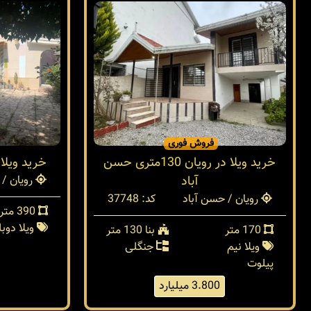
فروش فوری
خرید ویلا در رویان 130متری حسن
خرید ویلا
آباد
رویان / 
رویان / حسن آباد
کد: 37748
390 متر
ویلا دو
170 متر
بنا 130 متر
ویلا نیم
جنگلی
پیلوت
3.800 میلیارد