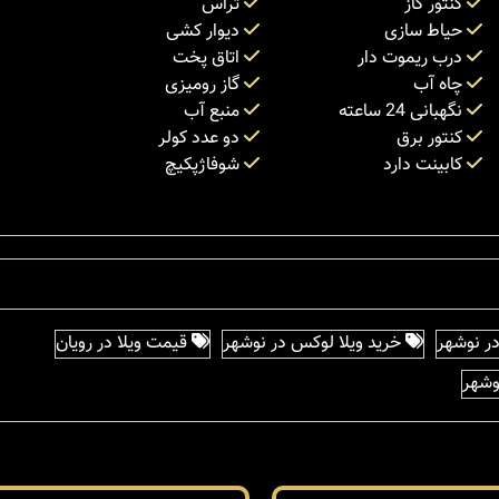
کنتور گاز
تراس
حیاط سازی
دیوار کشی
درب ریموت دار
اتاق پخت
چاه آب
گاز رومیزی
نگهبانی 24 ساعته
منبع آب
کنتور برق
دو عدد کولر
کابینت دارد
شوفاژپکیچ
ر نوشهر
خرید ویلا لوکس در نوشهر
قیمت ویلا در رویان
نوشهر