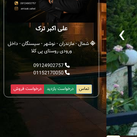
‹
علی اکبر ترک
شمال - مازندران - نوشهر - سیسنگان - داخل
ورودی روستای پی کلا
09124902757
01152170050
تماس
درخواست بازدید
درخواست فروش