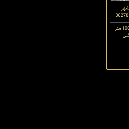
شهر
لی