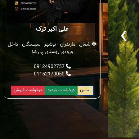
‹
علی اکبر ترک
شمال - مازندران - نوشهر - سیسنگان - داخل
ورودی روستای پی کلا
09124902757
01152170050
تماس
درخواست بازدید
درخواست فروش