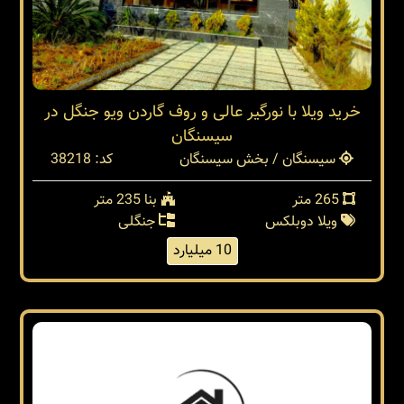
خرید ویلا با نورگیر عالی و روف گاردن ویو جنگل در
سیسنگان
سیسنگان / بخش سیسنگان
کد: 38218
265 متر
بنا 235 متر
ویلا دوبلکس
جنگلی
10 میلیارد