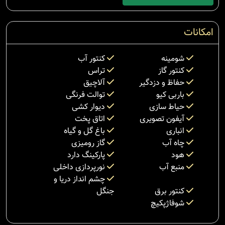
امکانات
شومینه
کنتور آب
کنتور گاز
تراس
حفاظ و دزدگیر
آلاچیق
باربی کیو
توالت فرنگی
حیاط سازی
دیوار کشی
آیفون تصویری
اتاق پخت
انباری
باغ گل و گیاه
چاه آب
گاز رومیزی
هود
پارکینگ دارد
منبع آب
نورپردازی داخلی
چشم انداز دریا و
کنتور برق
جنگل
شوفاژپکیچ