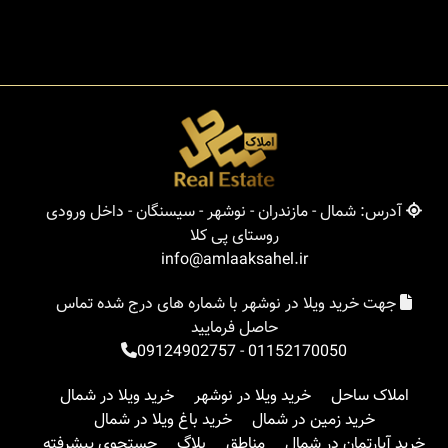
آدرس: شمال - مازندران - نوشهر - سیسنگان - داخل ورودی
روستای پی کلا
info@amlaaksahel.ir
جهت خرید ویلا در نوشهر با شماره های درج شده تماس
حاصل فرمایید
09124902757
-
01152170050
املاک ساحل
خرید ویلا در نوشهر
خرید ویلا در شمال
خرید زمین در شمال
خرید باغ ویلا در شمال
خرید آپارتمان در شمال
مناطق
بلاگ
جستجوی پیشرفته