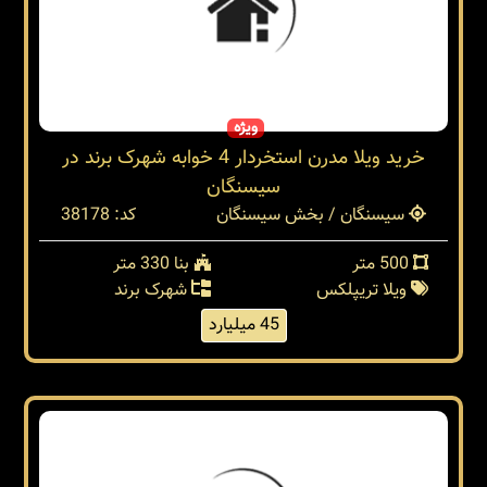
ویژه
خرید ویلا مدرن استخردار 4 خوابه شهرک برند در
سیسنگان
سیسنگان / بخش سیسنگان
کد: 38178
500 متر
بنا 330 متر
ویلا تریپلکس
شهرک برند
45 میلیارد