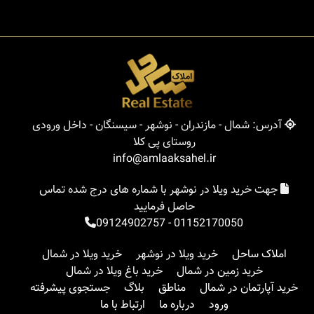
آدرس: شمال - مازندران - نوشهر - سیسنگان - داخل ورودی
روستای پی کلا
info@amlaaksahel.ir
جهت خرید ویلا در نوشهر با شماره های درج شده تماس
حاصل فرمایید
09124902757
-
01152170050
املاک ساحل
خرید ویلا در نوشهر
خرید ویلا در شمال
خرید زمین در شمال
خرید باغ ویلا در شمال
خرید آپارتمان در شمال
مناطق
بلاگ
جستجوی پیشرفته
ورود
درباره ما
ارتباط با ما