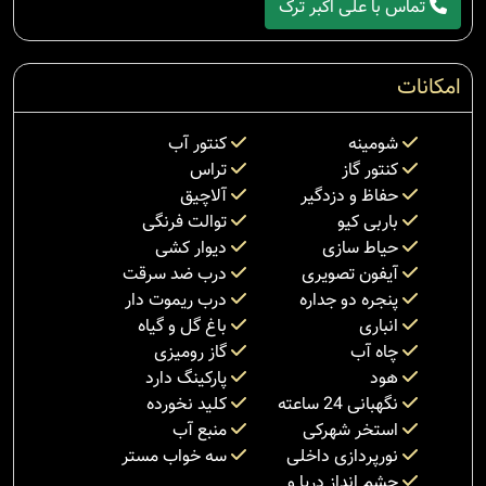
تماس با علی اکبر ترک
امکانات
شومینه
کنتور آب
کنتور گاز
تراس
حفاظ و دزدگیر
آلاچیق
باربی کیو
توالت فرنگی
حیاط سازی
دیوار کشی
آیفون تصویری
درب ضد سرقت
پنجره دو جداره
درب ریموت دار
انباری
باغ گل و گیاه
چاه آب
گاز رومیزی
هود
پارکینگ دارد
نگهبانی 24 ساعته
کلید نخورده
استخر شهرکی
منبع آب
نورپردازی داخلی
سه خواب مستر
چشم انداز دریا و