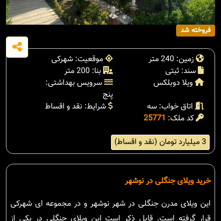
فروخته شد
زمین: 240 متر
موقعیت: شهرکی
سند: ثبتی
بنا: 200 متر
ویلا دوبلکس
سرویس بهداشتی:
پنج
اتاق خواب: سه
شرایط: نقد و اقساط
کد ملک:
25771
3 میلیارد تومان (نقد و اقساط)
خرید ویلای جنگلی در نوشهر
این ویلای مدرن جنگلی در شهر نوشهر و در مجموعه ای شهرکی
قرار گرفته است. قابل ذکر است این ویلای جنگلی در یکی از