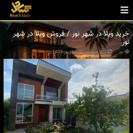
خرید ویلا در شهر نور / فروش ویلا در شهر
نور
نور -
بروزرسانی : 02 شهریور 1402