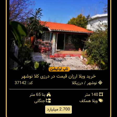
تاپ لوکیشن
خرید ویلا ارزان قیمت در درزی کلا نوشهر
نوشهر / درزیکلا
کد: 37142
140 متر
بنا 65 متر
ویلا همکف
جنگلی
2.700 میلیارد