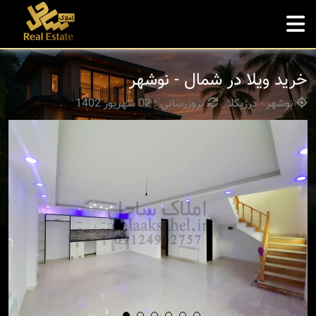
خرید ویلا در شمال - نوشهر
نوشهر - درزیکلا
بروزرسانی : 02 شهریور 1402