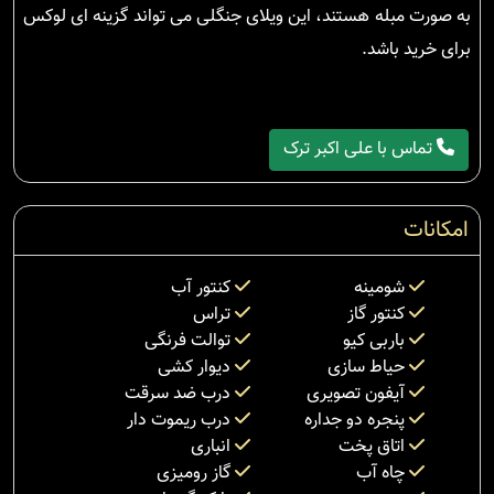
به صورت مبله هستند، این ویلای جنگلی می تواند گزینه ای لوکس
برای خرید باشد.
تماس با علی اکبر ترک
امکانات
شومینه
کنتور آب
کنتور گاز
تراس
باربی کیو
توالت فرنگی
حیاط سازی
دیوار کشی
آیفون تصویری
درب ضد سرقت
پنجره دو جداره
درب ریموت دار
اتاق پخت
انباری
چاه آب
گاز رومیزی