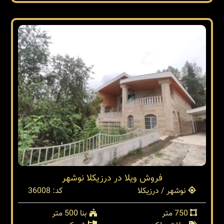
فروش ویلا در درزیکلا نوشهر
نوشهر / درزیکلا
کد: 36008
750 متر
بنا 500 متر