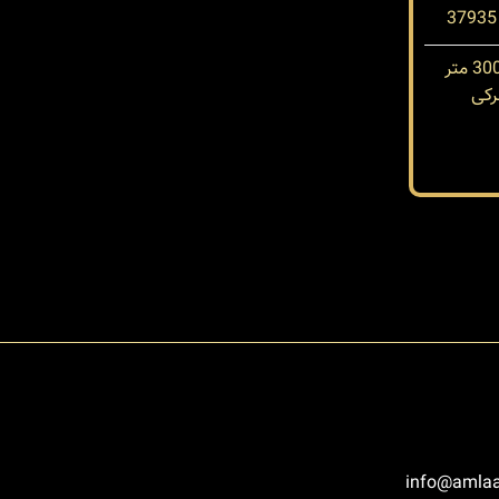
کی
info@amlaa