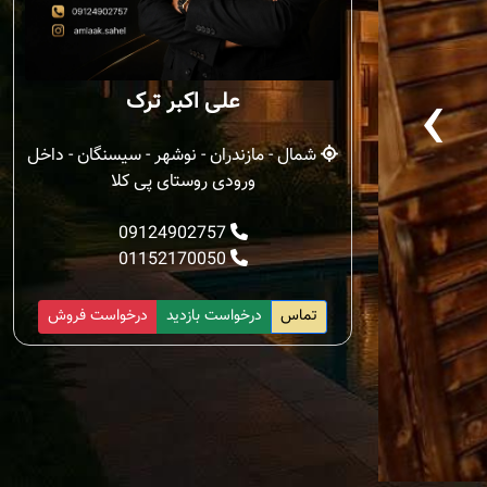
‹
علی اکبر ترک
شمال - مازندران - نوشهر - سیسنگان - داخل
ورودی روستای پی کلا
09124902757
01152170050
تماس
درخواست بازدید
درخواست فروش