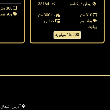
رویان / یکتاسرا
کد: 38164
300 متر
ویلا هم
310 متر
بنا 300 متر
ویلا نیم
جنگلی
پیلوت
15.500 میلیارد
آدرس: شمال - 