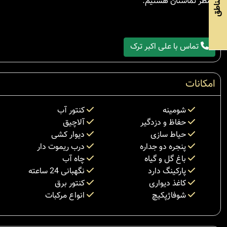
منتظر تماستان هستیم.
مناطق
تماس با علی اکبر ترک
امکانات
شومینه
کنتور آب
حفاظ و دزدگیر
آلاچیق
حیاط سازی
دیوار کشی
پنجره دو جداره
درب ریموت دار
باغ گل و گیاه
چاه آب
پارکینگ دارد
نگهبانی 24 ساعته
کاغذ دیواری
کنتور برق
شوفاژپکیچ
انواع مرکبات