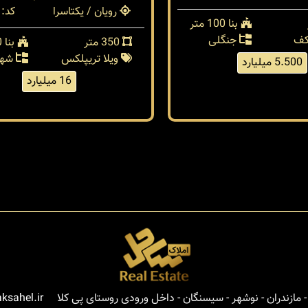
رویان / یکتاسرا
کد: 37935
بنا 100 متر
کف
جنگلی
350 متر
بنا 300 متر
ویلا تریپلکس
شهر
5.500 میلیارد
16 میلیارد
مازندران - نوشهر - سیسنگان - داخل ورودی روستای پی کلا
ksahel.ir