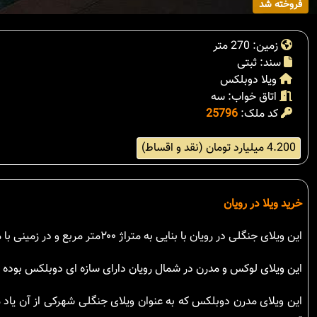
فروخته شد
زمین: 270 متر
سند: ثبتی
ویلا دوبلکس
اتاق خواب: سه
کد ملک:
25796
4.200 میلیارد تومان (نقد و اقساط)
خرید ویلا در رویان
این ویلای جنگلی در رویان با بنایی به متراژ ۲۰۰متر مربع و در زمینی با مساحت ۲۷۰متر مربع در شهرکی تهرانی نشین با نگهبانی ۲۴ ساعته قرار گرفته است.
این ویلای لوکس و مدرن در شمال رویان دارای سازه ای دوبلکس بوده 
این ویلای مدرن دوبلکس که به عنوان ویلای جنگلی شهرکی از آن یاد 