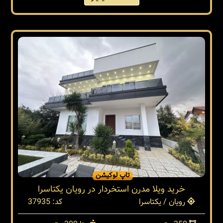
تاپ لوکیشن
خرید ویلا مدرن استخردار در رویان یکتاسرا
رویان / یکتاسرا
کد: 37935