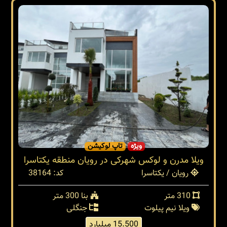
ویژه
تاپ لوکیشن
ویلا مدرن و لوکس شهرکی در رویان منطقه یکتاسرا
رویان / یکتاسرا
کد: 38164
310 متر
بنا 300 متر
ویلا نیم پیلوت
جنگلی
15.500 میلیارد