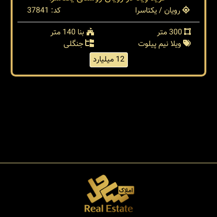
رویان / یکتاسرا
کد: 37841
300 متر
بنا 140 متر
ویلا نیم پیلوت
جنگلی
12 میلیارد