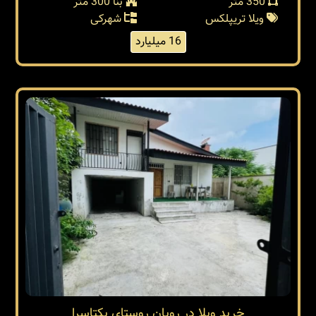
350 متر
بنا 300 متر
ویلا تریپلکس
شهرکی
16 میلیارد
خرید ویلا در رویان روستای یکتاسرا