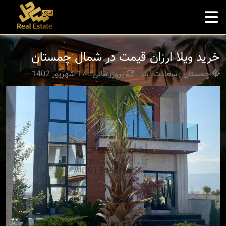
خرید ویلا ارزان قیمت در شمال چمستان
چمستان - سعادت آباد
بروزرسانی : 17 شهریور 1402