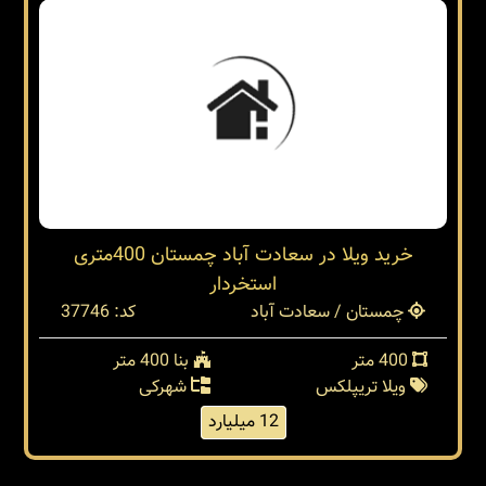
خرید ویلا در سعادت آباد چمستان 400متری
استخردار
چمستان / سعادت آباد
کد: 37746
400 متر
بنا 400 متر
ویلا تریپلکس
شهرکی
12 میلیارد