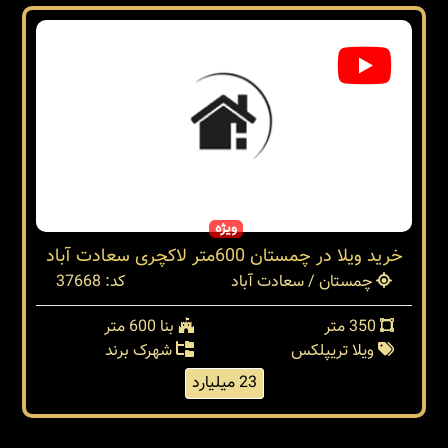
ویژه
خرید ویلا در چمستان 600متر لاکچری سعادت آباد
چمستان / سعادت آباد
کد: 37668
350 متر
بنا 600 متر
ویلا تریپلکس
شهرک برند
23 میلیارد