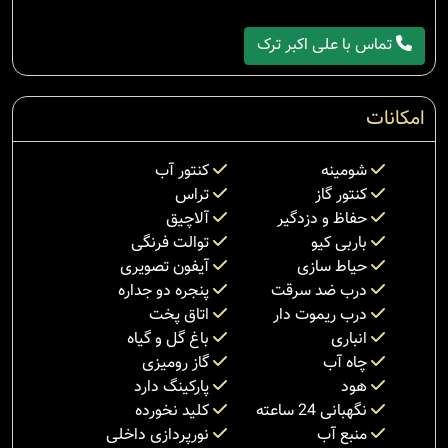
تماس با علی اکبر ترک
امکانات
شومینه
کنتور آب
کنتور گاز
تراس
حفاظ و دزدگیر
آلاچیق
باربی کیو
توالت فرنگی
حیاط سازی
آیفون تصویری
درب ضد سرقت
پنجره دو جداره
درب ریموت دار
اتاق پخت
انباری
باغ گل و گیاه
چاه آب
گاز رومیزی
هود
پارکینگ دارد
نگهبانی 24 ساعته
کلید نخورده
منبع آب
نورپردازی داخلی