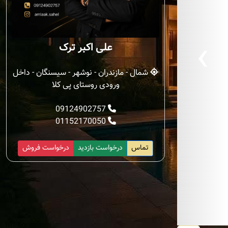
‹
علی اکبر ترک
شمال - مازندران - نوشهر - سیسنگان - داخل
ورودی روستای پی کلا
09124902757
01152170050
تماس
درخواست بازدید
درخواست فروش