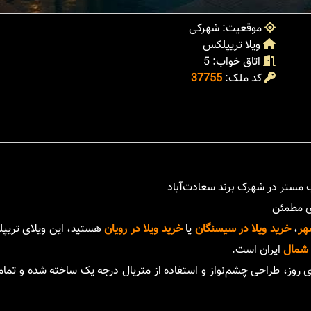
موقعیت: شهرکی
ویلا تریپلکس
اتاق خواب: 5
کد ملک:
37755
ی مطمئن
هر
،
خرید ویلا در سیسنگان
یا
خرید ویلا در رویان
هستید، این ویلای تری
 شمال
ایران است.
ین و 320 مترمربع زیربنا، با معماری روز، طراحی چشم‌نواز و استفاده از متریال درجه یک ساخته شده 