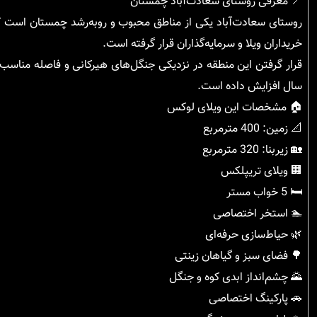
📍 معرفی روستای سعادت‌آباد چمستان
روستای سعادت‌آباد یکی از مناطق محبوب و رو‌به‌رشد چمستان است 
خریداران ویلا و سرمایه‌گذاران قرار گرفته است.
قرار گرفتن این منطقه در نزدیکی جنگل‌های هیرکانی و فاصله مناسب 
سال افزایش داده است.
🏠 مشخصات این ویلای لوکس
📐 زمین: 400 مترمربع
🏡 زیربنا: 320 مترمربع
🏢 ویلای تریپلکس
🛏️ 5 خواب مستر
🏊 استخر اختصاصی
🌿 حیاط‌سازی حرفه‌ای
🌳 فضای سبز و گیاهان زینتی
🌄 چشم‌انداز ابدی کوه و جنگل
🚗 پارکینگ اختصاصی