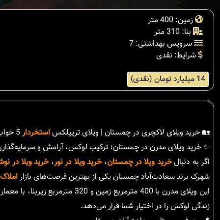
زمین: 400 متر
بنا: 310 متر
سرویس بهداشتی: 7
شرایط: نقدی
14 میلیارد تومان (نقدی)
🏡 خرید ویلای لاکچری در چمستان | ویلای تریپلکس
استخردار
5 خواب مستر در شهرک برند سعادت‌آباد
✨ خرید ویلای مدرن در چمستان؛ ترکیب لوکس، آرامش و سرمایه‌گذار
اگر به دنبال
خرید ویلا در چمستان
،
خرید ویلا در نور
،
خرید ویلا در نوش
شهرک برند سعادت‌آباد چمستان یکی از بهترین فرصت‌های بازار
املاک
این ویلای مدرن با 400 مترمربع زم
زندگی لوکس را در اختیار شما قرار می‌دهد.