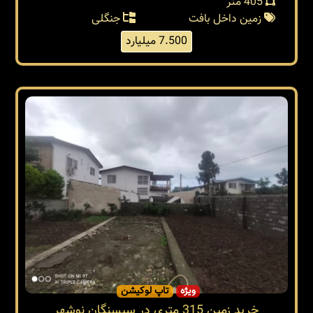
405 متر
زمین داخل بافت
جنگلی
7.500 میلیارد
ویژه
تاپ لوکیشن
خرید زمین 315 متری در سیسنگان نوشهر