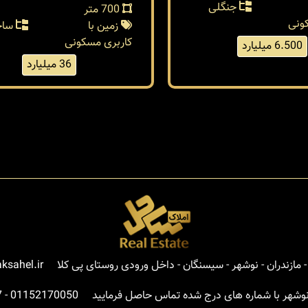
جنگلی
700 متر
ونی
زمین با
ساح
کاربری مسکونی
6.500 میلیارد
36 میلیارد
مازندران - نوشهر - سیسنگان - داخل ورودی روستای پی کلا
ksahel.ir
نوشهر با شماره های درج شده تماس حاصل فرمایید
01152170050
-
7