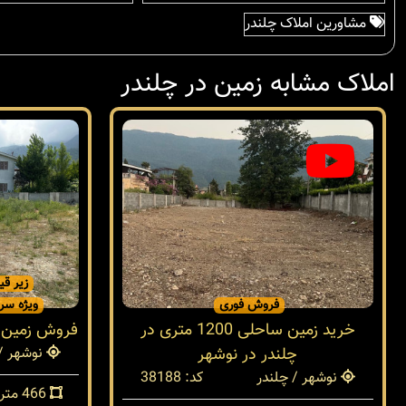
مشاورین املاک چلندر
املاک مشابه زمین در چلندر
زیر قی
فروش فوری
ویژه سرم
خرید زمین ساحلی 1200 متری در
فروش زمین 466 متری در نوشهر چلند
چلندر در نوشهر
نوشهر / 
نوشهر / چلندر
کد: 38188
466 متر