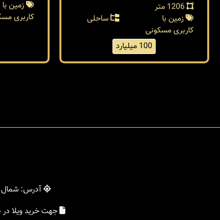
زمین با
1206 متر
کاربری مسک
زمین با
ساحلی
کاربری مسکونی
100 میلیارد
آدرس: شمال - 
جهت خرید ویلا در 