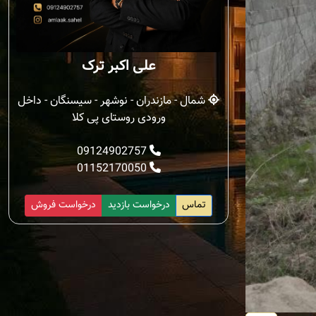
علی اکبر ترک
شمال - مازندران - نوشهر - سیسنگان - داخل
ورودی روستای پی کلا
09124902757
01152170050
تماس
درخواست بازدید
درخواست فروش