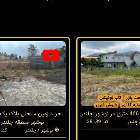
مت بازار
تاپ لوکیشن
ایه گذاری
فروش فوری
ر
خرید زمین ساحلی پلاک یک د
چلندر
کد: 38139
نوشهر منطقه چلندر
نوشهر / چلندر
کد: 37943