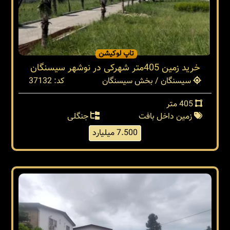
تاپ لوکیشن
خرید زمین 405متر شهرکی در نوشهر سیسنگان
سیسنگان / بخش سیسنگان
کد: 37132
405 متر
زمین داخل بافت
جنگلی
7.500 میلیارد