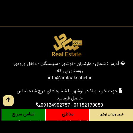
آدرس: شمال - مازندران - نوشهر - سیسنگان - داخل ورودی
روستای پی کلا
info@amlaaksahel.ir
جهت خرید ویلا در نوشهر با شماره های درج شده تماس
حاصل فرمایید
09124902757
-
01152170050
مناطق
تماس سریع
خرید ویلا در نوشهر
املاک ساحل
خرید ویلا در نوشهر
خرید ویلا در شمال
خرید زمین در شمال
خرید باغ ویلا در شمال
خرید آپارتمان در شمال
مناطق
بلاگ
جستجوی پیشرفته