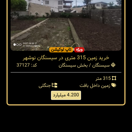
ویژه
تاپ لوکیشن
خرید زمین 315 متری در سیسنگان نوشهر
سیسنگان / بخش سیسنگان
کد: 37127
315 متر
زمین داخل بافت
جنگلی
4.200 میلیارد