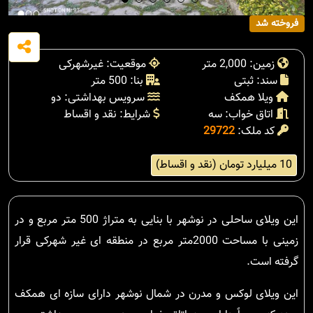
فروخته شد
زمین: 2,000 متر
موقعیت: غیرشهرکی
سند: ثبتی
بنا: 500 متر
ویلا همکف
سرویس بهداشتی: دو
اتاق خواب: سه
شرایط: نقد و اقساط
کد ملک:
29722
10 میلیارد تومان (نقد و اقساط)
این ویلای ساحلی در نوشهر با بنایی به متراژ 500 متر مربع و در
زمینی با مساحت 2000متر مربع در منطقه ای غیر شهرکی قرار
گرفته است.
این ویلای لوکس و مدرن در شمال نوشهر دارای سازه ای همکف