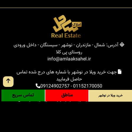
آدرس: شمال - مازندران - نوشهر - سیسنگان - داخل ورودی
روستای پی کلا
info@amlaaksahel.ir
جهت خرید ویلا در نوشهر با شماره های درج شده تماس
حاصل فرمایید
09124902757
-
01152170050
مناطق
تماس سریع
خرید ویلا در نوشهر
املاک ساحل
خرید ویلا در نوشهر
خرید ویلا در شمال
خرید زمین در شمال
خرید باغ ویلا در شمال
خرید آپارتمان در شمال
مناطق
بلاگ
جستجوی پیشرفته
ورود
درباره ما
ارتباط با ما