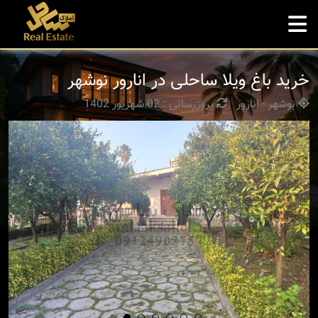
خرید باغ ویلا ساحلی در انارور نوشهر
نوشهر - انارور
بروزرسانی : 02 شهریور 1402