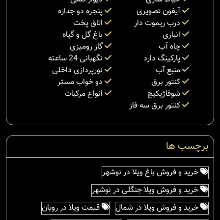
آیفون تصویری
پنجره دو جداره
درب ریموت دار
اتاق پخت
انباری
باغ گل و گیاه
چاه آب
گاز رومیزی
پارکینگ دارد
نگهبانی 24 ساعته
منبع آب
نورپردازی داخلی
کنتور برق
دو خواب مستر
شوفاژپکیچ
انواع مرکبات
کنتور برق سه فاز
برچسب ها
خرید و فروش باغ ویلا در نوشهر
خرید و فروش ویلا جنگلی در نوشهر
خرید و فروش ویلا در شمال
قیمت ویلا در رویان