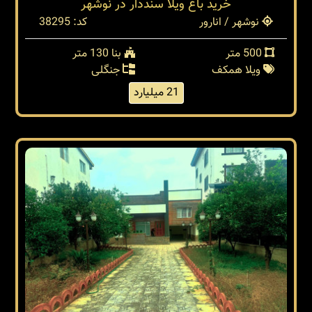
خريد باغ ويلا سنددار در نوشهر
نوشهر / انارور
کد: 38295
500 متر
بنا 130 متر
ویلا همکف
جنگلی
21 میلیارد