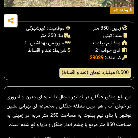
فروخته شد
زمین: 850 متر
موقعیت: غیرشهرکی
سند: ثبتی
بنا: 250 متر
ویلا نیم پیلوت
سرویس بهداشتی: 1
اتاق خواب: 2
شرایط: نقد و اقساط
کد ملک:
29029
8.500 میلیارد تومان (نقد و اقساط)
این باغ ویلای جنگلی در نوشهر شمال با سازه ای مدرن و امروزی
در خوش آب و هوا ترین منطقه جنگلی و مجموعه ای تهرانی نشین
نوشهر با بنای نیم پیلوت به مساحت 250 متر مربع در زمینی به
مساحت 850 متر مربع با چشم انداز جنگل و دریا واقع شده است.