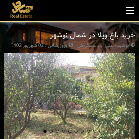
خرید باغ ویلا در شمال نوشهر
نوشهر - علی آباد عسگرخان
بروزرسانی : 02 شهریور 1402