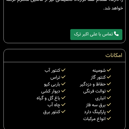
خواهد شد.
تماس با علی اکبر ترک
امکانات
شومینه
کنتور آب
کنتور گاز
تراس
حفاظ و دزدگیر
باربی کیو
توالت فرنگی
دیوار کشی
انباری
باغ گل و گیاه
برق سه فاز
چاه آب
پارکینگ دارد
کنتور برق
انواع مرکبات