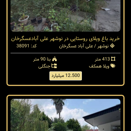
خرید باغ ویلای روستایی در نوشهر علی آبادعسگرخان
نوشهر / علی آباد عسگرخان
کد: 38091
413 متر
بنا 90 متر
ویلا همکف
جنگلی
12.500 میلیارد