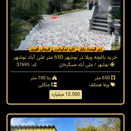
زیر قیمت بازار
تاپ لوکیشن
فروش فوری
خرید باغچه ویلا در نوشهر 650 متر علی آباد نوشهر
نوشهر / علی آباد عسگرخان
کد: 37695
650 متر
بنا 100 متر
ویلا همکف
جنگلی
12.500 میلیارد