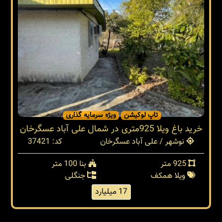
تاپ لوکیشن
ویژه سرمایه گذاری
خرید باغ ویلا 925متری در شمال علی آباد عسگرخان
نوشهر / علی آباد عسگرخان
کد: 37421
925 متر
بنا 100 متر
ویلا همکف
جنگلی
17 میلیارد