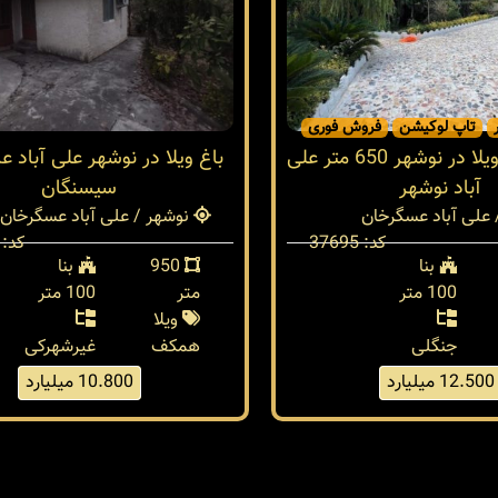
تاپ لوکیشن
فروش فوری
خرید باغچه ویلا در نوشهر 650 متر علی
باغ ویلا در نوشهر علی آباد 
آباد نوشهر
سیسنگان
علی آباد عسگرخان
نوشهر / علی آباد عسگرخان
کد: 37695
کد: 33837
بنا
950
بنا
100 متر
متر
100 متر
ویلا
جنگلی
همکف
غیرشهرکی
12.500 میلیارد
10.800 میلیارد