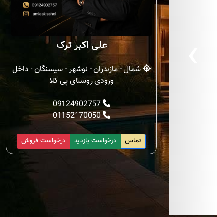
‹
علی اکبر ترک
شمال - مازندران - نوشهر - سیسنگان - داخل
ورودی روستای پی کلا
09124902757
01152170050
تماس
درخواست بازدید
درخواست فروش