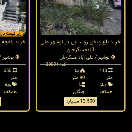
زیر قیمت بازار
خرید باغ ویلای روستایی در نوشهر علی
آبادعسگرخان
نوشهر / علی آباد عسگرخان
نوشهر / 
کد: 38091
413
بنا
650
متر
90 متر
متر
ویلا
ویلا
همکف
جنگلی
همکف
12.500 میلیارد