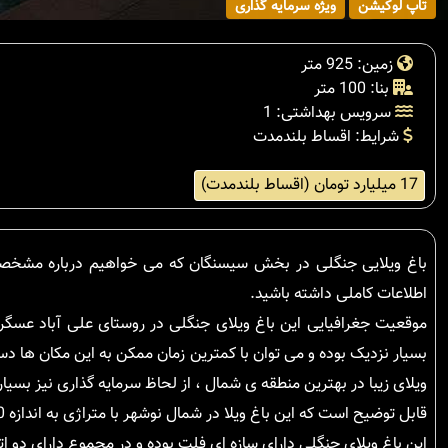
تاپ لوکیشن
ویژه سرمایه گذاری
زمین: 925 متر
بنا: 100 متر
سرویس بهداشتی: 1
شرایط: اقساط بلندمدت
17 میلیارد تومان (اقساط بلندمدت)
باغ ویلایی جنگلی در بخش سیسنگان که می خواهیم درباره مشخصات
اطلاعات کاملی داشته باشید.
موقعیت جغرافیایی این باغ ویلای جنگلی در روستای علی آباد عسگر
بسیار نزدیک بوده و می توان با کمترین زمان ممکن به این مکان ها د
ویلای زیبا در بهترین منطقه ی شمال ، از لحاظ سرمایه گذاری نیز بسیا
قابل توضیح است که این باغ ویلا در شمال نوشهر با متراژی به اندازه 100 متر مربع در زمینی به مساحت 925 متر مربع واقع شده است.
این باغ ویلای جنگلی دارای سازه ای فلت بوده و در مجموع دارای دو ات