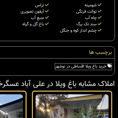
شومینه
تراس
توالت فرنگی
آیفون تصویری
چاه آب
منبع آب
سند تک برگ
باغ گل و گیاه
چشم انداز کوه و جنگل
برچسب ها
خرید باغ ویلا اقساطی در نوشهر
املاک مشابه باغ ویلا در علی آباد عسگرخ