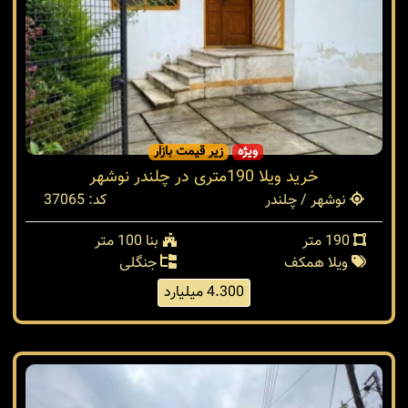
ویژه
زیر قیمت بازار
خرید ویلا 190متری در چلندر نوشهر
نوشهر / چلندر
کد: 37065
190 متر
بنا 100 متر
ویلا همکف
جنگلی
4.300 میلیارد