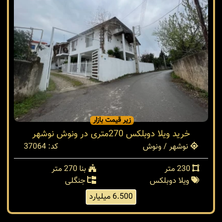
زیر قیمت بازار
خرید ویلا دوبلکس 270متری در ونوش نوشهر
نوشهر / ونوش
کد: 37064
230 متر
بنا 270 متر
ویلا دوبلکس
جنگلی
6.500 میلیارد