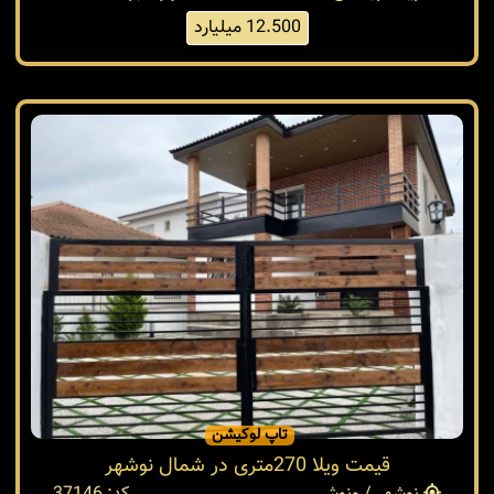
12.500 میلیارد
تاپ لوکیشن
قیمت ویلا 270متری در شمال نوشهر