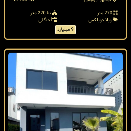
نوشهر / ونوش
کد: 37146
270 متر
بنا 220 متر
ویلا دوبلکس
جنگلی
9 میلیارد