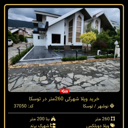
ویژه
خرید ویلا شهرکی 260متر در توسکا
نوشهر / توسکا
کد: 37050
260 متر
بنا 200 متر
ویلا دوبلکس
شهرک برند