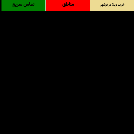
مناطق
تماس سریع
خرید ویلا در نوشهر
آدرس: شمال - مازندران - نوشهر - سیسنگان - داخل ورودی
روستای پی کلا
info@amlaaksahel.ir
جهت خرید ویلا در نوشهر با شماره های درج شده تماس
حاصل فرمایید
09124902757
-
01152170050
املاک ساحل
خرید ویلا در نوشهر
خرید ویلا در شمال
خرید زمین در شمال
خرید باغ ویلا در شمال
خرید آپارتمان در شمال
مناطق
بلاگ
جستجوی پیشرفته
ورود
درباره ما
ارتباط با ما