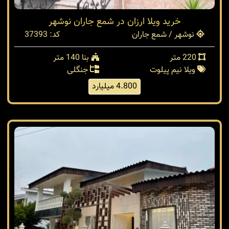
خرید ویلا ارزان در شمع جاران نوشهر
نوشهر / شمع جاران
کد: 37393
220 متر
بنا 140 متر
ویلا نیم پیلوت
جنگلی
4.800 میلیارد