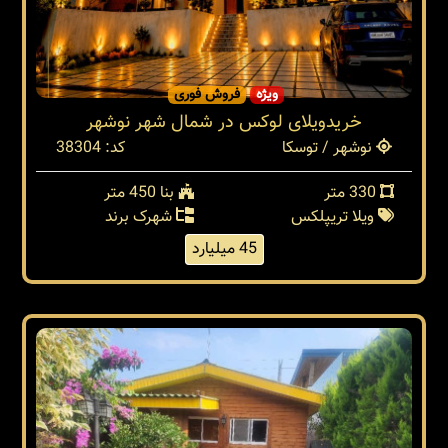
ویژه
فروش فوری
خریدویلای لوکس در شمال شهر نوشهر
نوشهر / توسکا
کد: 38304
330 متر
بنا 450 متر
ویلا تریپلکس
شهرک برند
45 میلیارد