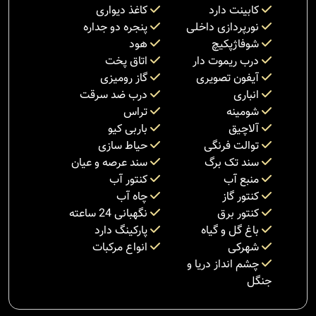
کابینت دارد
کاغذ دیواری
نورپردازی داخلی
پنجره دو جداره
شوفاژپکیچ
هود
درب ریموت دار
اتاق پخت
آیفون تصویری
گاز رومیزی
انباری
درب ضد سرقت
شومینه
تراس
آلاچیق
باربی کیو
توالت فرنگی
حیاط سازی
سند تک برگ
سند عرصه و عیان
منبع آب
کنتور آب
کنتور گاز
چاه آب
کنتور برق
نگهبانی 24 ساعته
باغ گل و گیاه
پارکینگ دارد
شهرکی
انواع مرکبات
چشم انداز دریا و
جنگل