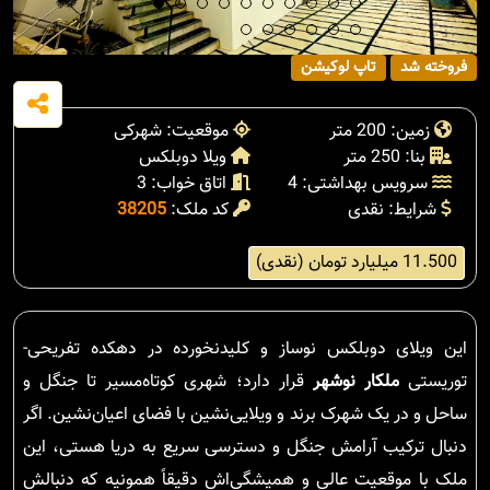
فروخته شد
تاپ لوکیشن
زمین: 200 متر
موقعیت: شهرکی
بنا: 250 متر
ویلا دوبلکس
سرویس بهداشتی: 4
اتاق خواب: 3
شرایط: نقدی
کد ملک:
38205
11.500 میلیارد تومان (نقدی)
این ویلای دوبلکس نوساز و کلیدنخورده در دهکده تفریحی-
توریستی
ملکار نوشهر
قرار دارد؛ شهری کوتاه‌مسیر تا جنگل و
ساحل و در یک شهرک برند و ویلایی‌نشین با فضای اعیان‌نشین. اگر
دنبال ترکیب آرامش جنگل و دسترسی سریع به دریا هستی، این
ملک با موقعیت عالی و همیشگی‌اش دقیقاً همونیه که دنبالش