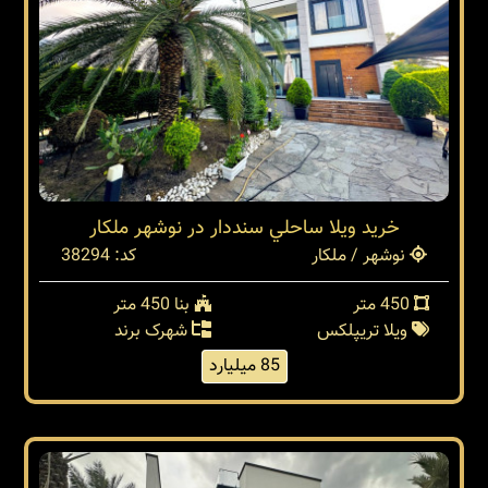
خريد ويلا ساحلي سنددار در نوشهر ملكار
نوشهر / ملکار
کد: 38294
450 متر
بنا 450 متر
ویلا تریپلکس
شهرک برند
85 میلیارد