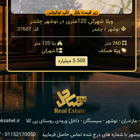
زیر قیمت بازار
تاپ لوکیشن
ویلا شهرکی 120متری در نوشهر چلندر
نوشهر / چلندر
کد: 37607
260 متر
بنا 120 متر
ویلا همکف
شهرکی
5.500 میلیارد
مازندران - نوشهر - سیسنگان - داخل ورودی روستای پی کلا
ksahel.ir
نوشهر با شماره های درج شده تماس حاصل فرمایید
01152170050
-
7