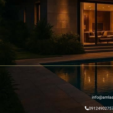
info@amlaa
0912490275