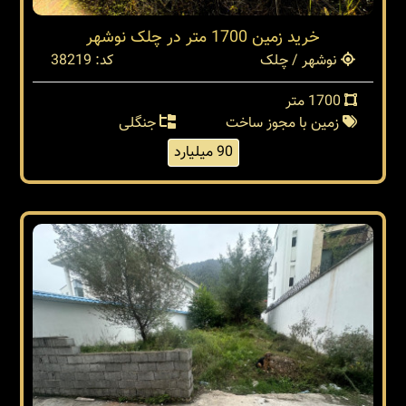
خرید زمین 1700 متر در چلک نوشهر
نوشهر / چلک
کد: 38219
1700 متر
زمین با مجوز ساخت
جنگلی
90 میلیارد