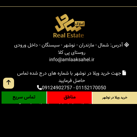
آدرس: شمال - مازندران - نوشهر - سیسنگان - داخل ورودی
روستای پی کلا
info@amlaaksahel.ir
جهت خرید ویلا در نوشهر با شماره های درج شده تماس
حاصل فرمایید
09124902757
-
01152170050
مناطق
تماس سریع
خرید ویلا در نوشهر
املاک ساحل
خرید ویلا در نوشهر
خرید ویلا در شمال
خرید زمین در شمال
خرید باغ ویلا در شمال
خرید آپارتمان در شمال
مناطق
بلاگ
جستجوی پیشرفته
ورود
درباره ما
ارتباط با ما