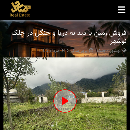
فروش زمین با دید به دریا و جنگل در چلک
نوشهر
نوشهر - چلک
بروزرسانی : 04 مرداد 1405