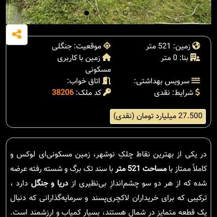
زمین: 521 متر
موقعیت: جنگلی
بنا: 0 متر
زمین با کاربری
مسکونی
سرویس بهداشتی:
اتاق خواب:
شرایط: نقدی
کد ملک:
38206
27.500 میلیارد تومان (نقدی)
در یکی از بهترین نقاط چلکِ نوشهر، زمین مسکونی‌ای لوکس و
کاملاً ممتاز با
مساحت 521 متر
با سند تک برگ و شسته رفته عرضه
شده که از هر دو سو چشم‌اندازِ بی‌نظیری از
دریا و جنگل
دارد ،
ترکیبی که برای خریداران لاکچری‌پسند و سرمایه‌گذارانی که دنبال
یک قطعه متمایز در شمال هستند، بسیار کمیاب و ارزشمند است.