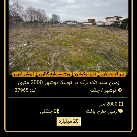
زیر قیمت بازار
تاپ لوکیشن
ویژه سرمایه گذاری
فروش فوری
زمین سند تک برگ در توسکا نوشهر 2000 متری
نوشهر / چلک
کد: 37965
2000 متر
زمین خارج بافت
جنگلی
20 میلیارد