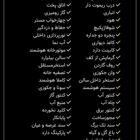
درب ریموت دار
اتاق پخت
انباری
گاز رومیزی
هود
چهارخواب مستر
شوفاژپکیچ
حفاظ و دزدگیر
پنجره دو جداره
نورپردازی داخلی
کاغذ دیواری
آب نما
کابینت دارد
موتورخانه هوشمند
گرمایش از کف
سالن بیلیارد
روف گاردن
استخرمستقل
وان جکوزی
تصفیه خانه
استخر داخل سالن
کاملا هوشمند
سیستم هوشمند
سونا و جکوزی
کنتور آب
کنتور گاز
چاه آب
منبع آب
کنتور برق
کلید نخورده
مجوزساخت
پایانکار
سند تک برگ
سند عرصه و عیان
باغ گل و گیاه
پارکینگ دارد