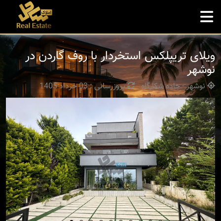
ویلای تریپلکس استخردار با روف گاردن در
نوشهر
نوشهر - جاده شکارگاه
بروزرسانی : 03 خرداد 1405