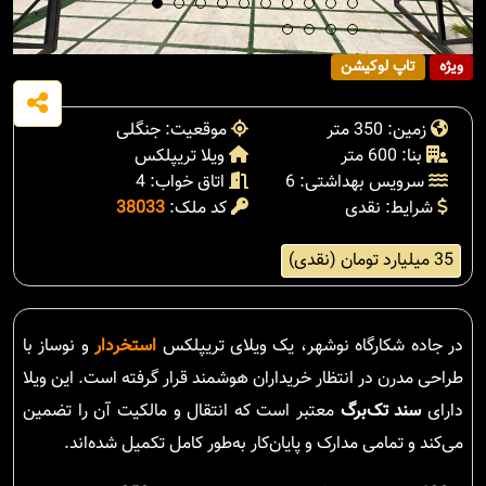
ویژه
تاپ لوکیشن
زمین: 350 متر
موقعیت: جنگلی
بنا: 600 متر
ویلا تریپلکس
سرویس بهداشتی: 6
اتاق خواب: 4
شرایط: نقدی
کد ملک:
38033
35 میلیارد تومان (نقدی)
در جاده شکارگاه نوشهر، یک ویلای تریپلکس
استخردار
و نوساز با
طراحی مدرن در انتظار خریداران هوشمند قرار گرفته است. این ویلا
دارای
سند تک‌برگ
معتبر است که انتقال و مالکیت آن را تضمین
می‌کند و تمامی مدارک و پایان‌کار به‌طور کامل تکمیل شده‌اند.