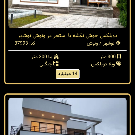
دوبلکس خوش نقشه با استخر در ونوش نوشهر
نوشهر / ونوش
کد: 37993
300 متر
بنا 300 متر
ویلا دوبلکس
جنگلی
14 میلیارد