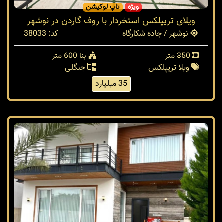
ویژه
تاپ لوکیشن
ویلای تریپلکس استخردار با روف گاردن در نوشهر
نوشهر / جاده شکارگاه
کد: 38033
350 متر
بنا 600 متر
ویلا تریپلکس
جنگلی
35 میلیارد