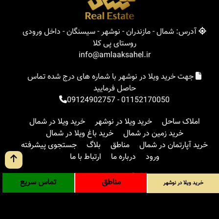
آدرس: شمال - مازندران - نوشهر - سیسنگان - داخل ورودی
روستای پی کلا
info@amlaaksahel.ir
جهت خرید ویلا در نوشهر با شماره های درج شده تماس
حاصل فرمایید
09124902757
-
01152170050
املاک ساحل
خرید ویلا در نوشهر
خرید ویلا در شمال
خرید زمین در شمال
خرید باغ ویلا در شمال
خرید آپارتمان در شمال
مناطق
بلاگ
جستجوی پیشرفته
ورود
درباره ما
ارتباط با ما
مناطق
تماس سریع
خرید ویلا در نوشهر