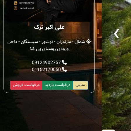
‹
علی اکبر ترک
شمال - مازندران - نوشهر - سیسنگان - داخل
ورودی روستای پی کلا
09124902757
01152170050
تماس
درخواست بازدید
درخواست فروش