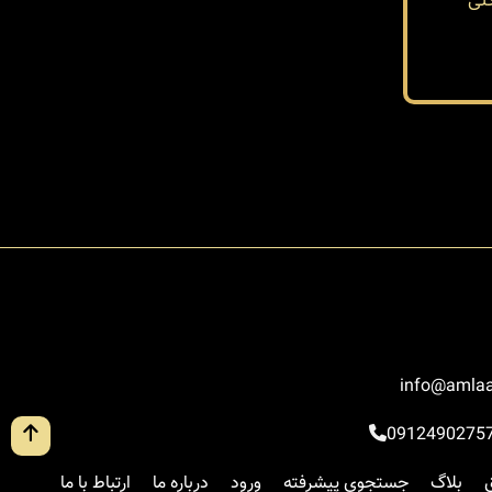
لی
info@amlaa
0912490275
بلاگ
جستجوی پیشرفته
ورود
درباره ما
ارتباط با ما