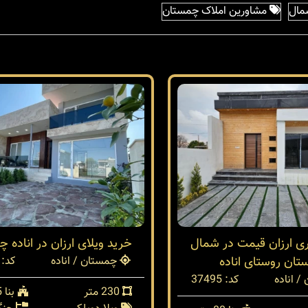
مال
مشاورین املاک چمستان
ا 80متری ارزان قیمت در شمال
خرید ویلای ارزان در اناده 
ان روستای اناده
چمستان / اناده
کد: 37267
 اناده
کد: 37495
230 متر
بنا 155 متر