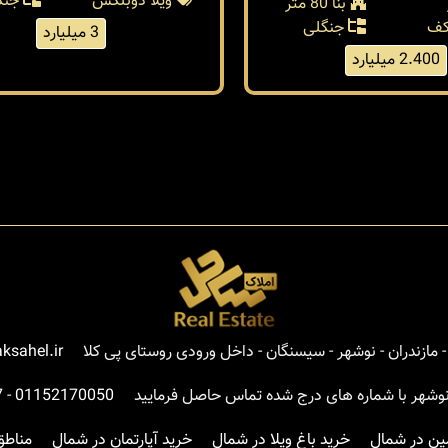
ویلا دوبلکس
جنگ
بنا 80 متر
کف
جنگلی
3 میلیارد
2.400 میلیارد
مازندران - نوشهر - سیسنگان - داخل ورودی روستای پی کلا
ksahel.ir
نوشهر با شماره های درج شده تماس حاصل فرمایید
01152170050
-
7
ین در شمال
خرید باغ ویلا در شمال
خرید آپارتمان در شمال
مناطق