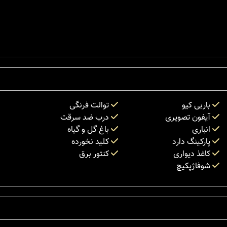
باربی کیو
توالت فرنگی
آیفون تصویری
درب ضد سرقت
انباری
باغ گل و گیاه
پارکینگ دارد
کلید نخورده
کاغذ دیواری
کنتور برق
شوفاژپکیچ