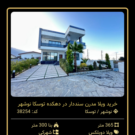
خرید ویلا مدرن سنددار در دهکده توسکا نوشهر
نوشهر / توسکا
کد: 38254
365 متر
بنا 300 متر
ویلا دوبلکس
شهرکی