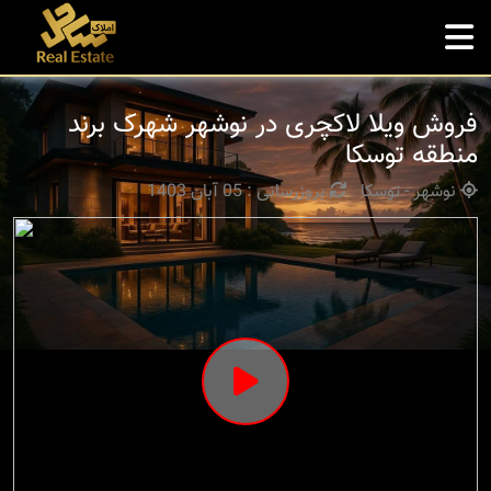
فروش ویلا لاکچری در نوشهر شهرک برند
منطقه توسکا
نوشهر - توسکا
بروزرسانی : 05 آبان 1403