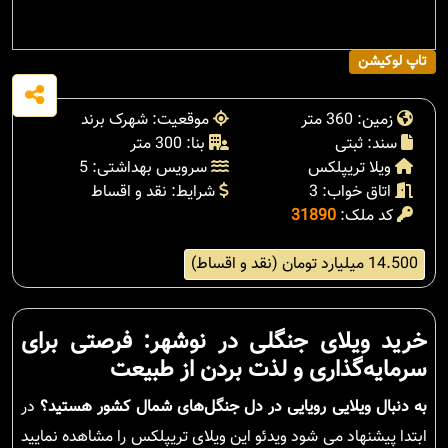
تاپ لوکیشن
زمین: 360 متر
موقعیت: شهرک برند
سند: ثبتی
بنا: 300 متر
ویلا تریپلکس
سرویس بهداشتی: 5
اتاق خواب: 3
شرایط: نقد و اقساط
کد ملک:
31890
14.500 میلیارد تومان (نقد و اقساط)
خرید ویلای جنگلی در نوشهر: فرصتی برای
سرمایه‌گذاری و لذت بردن از طبیعت
به دنبال ویلایی رویایی در دل جنگل‌های شمال کشور هستید؟
در
ابتدا پیشنهاد می شود ویدئو این ویلای تریپلکس را مشاهده نمایید