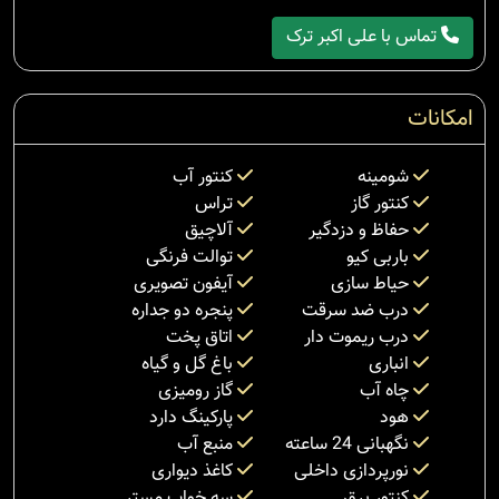
تماس با علی اکبر ترک
امکانات
شومینه
کنتور آب
کنتور گاز
تراس
حفاظ و دزدگیر
آلاچیق
باربی کیو
توالت فرنگی
حیاط سازی
آیفون تصویری
درب ضد سرقت
پنجره دو جداره
درب ریموت دار
اتاق پخت
انباری
باغ گل و گیاه
چاه آب
گاز رومیزی
هود
پارکینگ دارد
نگهبانی 24 ساعته
منبع آب
نورپردازی داخلی
کاغذ دیواری
کنتور برق
سه خواب مستر