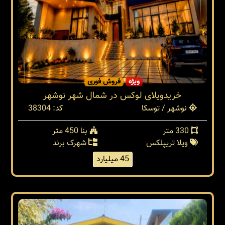
ویژه
فروش فوری
خریدویلای لوکس در شمال شهر نوشهر
نوشهر / توسکا
کد: 38304
330 متر
بنا 450 متر
ویلا تریپلکس
شهرک برند
45 میلیارد