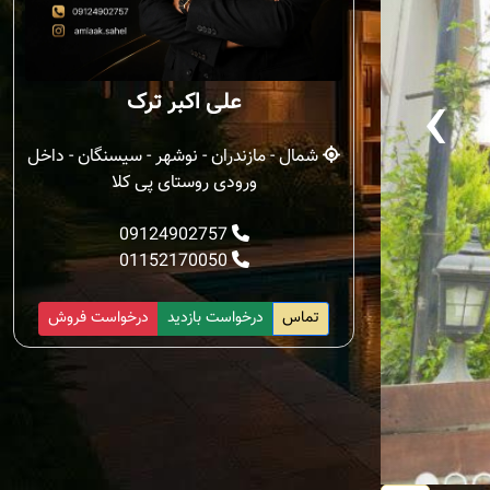
‹
علی اکبر ترک
شمال - مازندران - نوشهر - سیسنگان - داخل
ورودی روستای پی کلا
09124902757
01152170050
تماس
درخواست بازدید
درخواست فروش