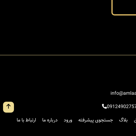
info@amlaa
0912490275
بلاگ
جستجوی پیشرفته
ورود
درباره ما
ارتباط با ما