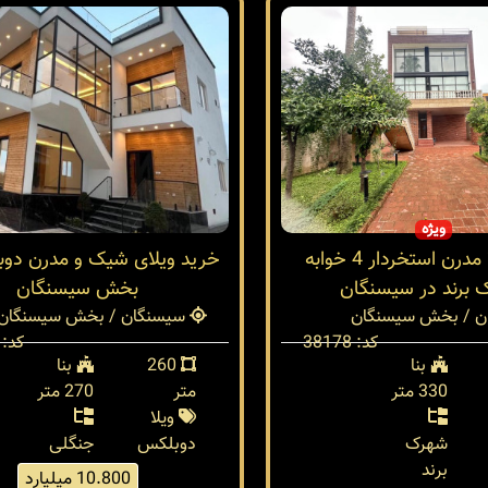
ویژه
خرید ویلا مدرن استخردار 4 خوابه
خرید ویلای شیک و مدرن دو
 برند در سیسنگان
بخش سیسنگان
 / بخش سیسنگان
سیسنگان / بخش سیسنگان
کد: 38178
کد: 38014
بنا
260
بنا
330 متر
متر
270 متر
ویلا
شهرک
دوبلکس
جنگلی
برند
10.800 میلیارد