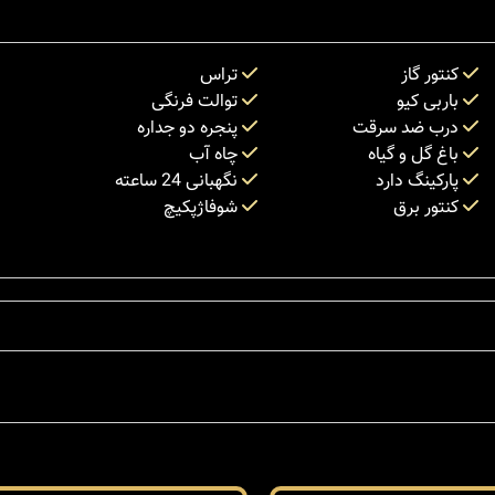
کنتور گاز
تراس
باربی کیو
توالت فرنگی
درب ضد سرقت
پنجره دو جداره
باغ گل و گیاه
چاه آب
پارکینگ دارد
نگهبانی 24 ساعته
کنتور برق
شوفاژپکیچ