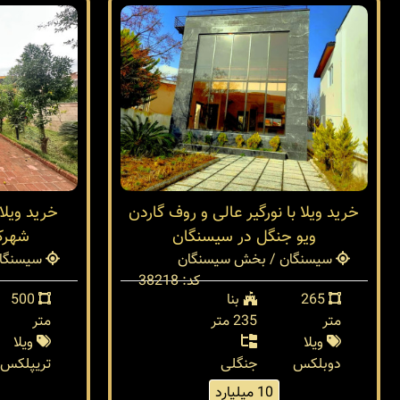
خرید ویلا با نورگیر عالی و روف گاردن
ویو جنگل در سیسنگان
شهرک
سیسنگان / بخش سیسنگان
سیسنگان
کد: 38218
265
بنا
500
متر
235 متر
متر
ویلا
ویلا
دوبلکس
جنگلی
تریپلکس
10 میلیارد