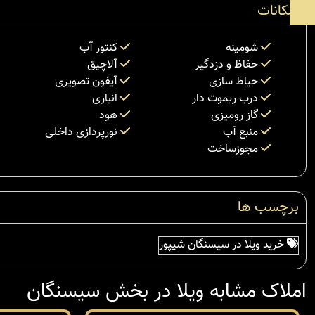
امکانات
شومینه
کنتور آب
حفاظ و دزدگیر
آلاچیق
حیاط سازی
آیفون تصویری
درب ریموت دار
انباری
گاز رومیزی
هود
منبع آب
نورپردازی داخلی
مجوزساخت
برچسب ها
خرید ویلا در سیسنگان شیپور
املاک مشابه ویلا در بخش سیسنگان