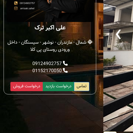
‹
علی اکبر ترک
شمال - مازندران - نوشهر - سیسنگان - داخل
ورودی روستای پی کلا
09124902757
01152170050
تماس
درخواست بازدید
درخواست فروش