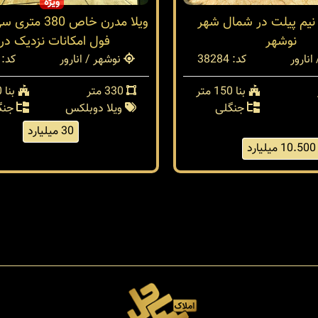
ویژه
 نیم پیلت در شمال شهر
ویلا مدرن خاص 80
نوشهر
فول امکانات نزدیک دری
انارور
کد: 38284
نوشهر / انارور
کد: 38272
بنا 150 متر
330 متر
بنا 380 متر
جنگلی
ویلا دوبلکس
جنگ
30 میلیارد
10.500 میلیارد