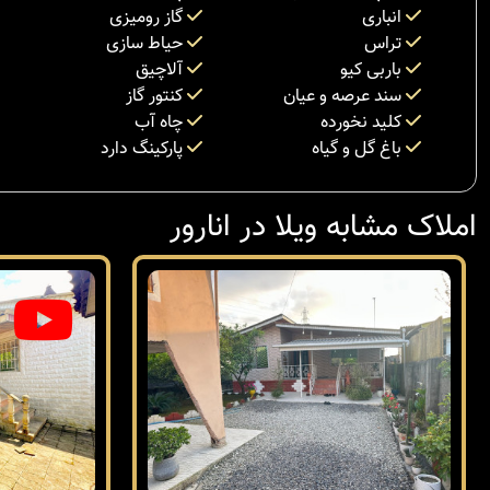
انباری
گاز رومیزی
تراس
حیاط سازی
باربی کیو
آلاچیق
سند عرصه و عیان
کنتور گاز
کلید نخورده
چاه آب
باغ گل و گیاه
پارکینگ دارد
املاک مشابه ویلا در انارور