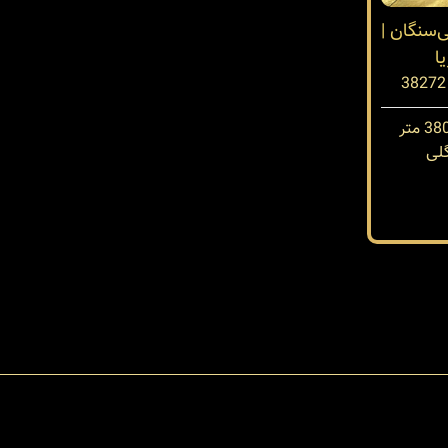
3 متری سی‌سنگان |
ا
لی