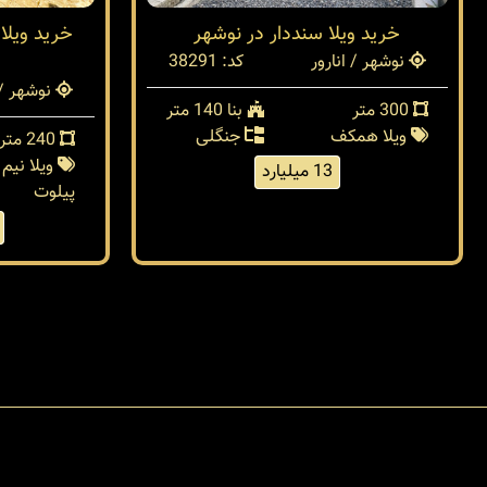
خرید ویلا سنددار در نوشهر
خرید ویلا
نوشهر / انارور
کد: 38291
نوشهر / 
300 متر
بنا 140 متر
ویلا همکف
جنگلی
240 متر
ویلا نیم
13 میلیارد
پیلوت