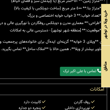
- **متراژ زمین:** ٣٥١متر مربع (با چیدمان سبز و فضای حیاط)
- **متراژ بنا:** ٤٠٠ متر مربع (ساخت دوبلکس با کیفیت بالا)
خرید ویلا در نوشهر
- **تعداد خواب:** 3 خواب خوابه اختصاصی و بزرگ
- **طراحی:** معماری مدرن و دوبلکس روفگاردن با نورگیری عالی و در
- **موقعیت:** [منطقه شهر نوشهر] - دسترسی عالی به امکانات
این **ویلای 3 خوابه** گزینه‌ای ایده‌آل برای خانواده‌های
تصاویر بیشتر از ویلا**، همین حالا با **املاک ساحل** تماس بگیرید.
مناطق
تماس با علی اکبر ترک
امکانات
روف گاردن
کابینت دارد
نورپردازی داخلی
پنجره دو جداره