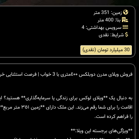
زمین: 351 متر
بنا: 400 متر
سرویس بهداشتی: 4
شرایط: نقدی
30 میلیارد تومان (نقدی)
فروش ویلای مدرن دوبلکس ٤٠٠متری با 3 خواب | فرصت استثنایی خرید ویلا
را فراهم کرده است.
**ویژگی‌های برجسته این ویلا:**