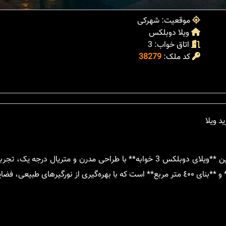
موقعیت: شهرکی
ویلا دوبلکس
اتاق خواب: 3
کد ملک:
38279
به دنبال یک **ویلای لوکس برای زندگی یا سرمایه‌گذاری** هستید؟ این **ویلای دوبلکس 3 خوابه** با طراحی مدرن و متر
اقامت را برای شما رقم می‌زند. این ملک دارای **زمین ٣٥١ متر مربع** و **بنای ٤٠٠ متر مربع** است که با بهره‌گیری از نورگیره