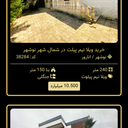
خرید ویلا نیم پیلت در شمال شهر نوشهر
نوشهر / انارور
کد: 38284
240 متر
بنا 150 متر
ویلا نیم پیلوت
جنگلی
10.500 میلیارد