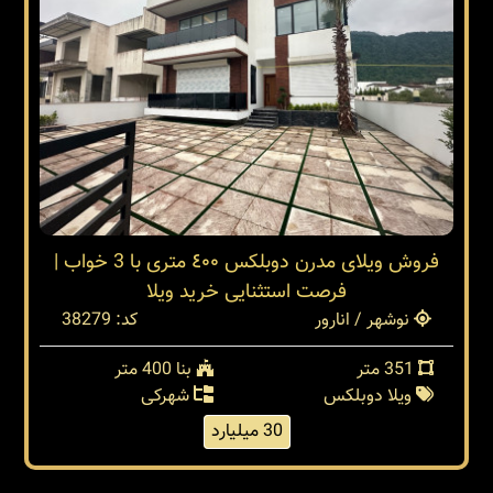
فروش ویلای مدرن دوبلکس ٤٠٠ متری با 3 خواب |
فرصت استثنایی خرید ویلا
نوشهر / انارور
کد: 38279
351 متر
بنا 400 متر
ویلا دوبلکس
شهرکی
30 میلیارد