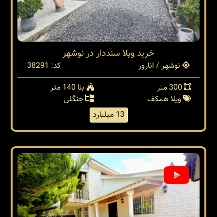
خرید ویلا سنددار در نوشهر
نوشهر / انارور
کد: 38291
300 متر
بنا 140 متر
ویلا همکف
جنگلی
13 میلیارد