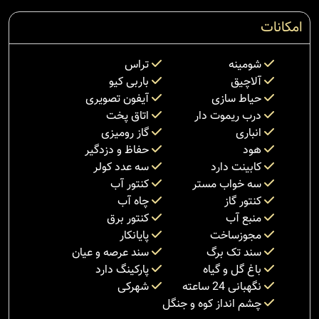
امکانات
شومینه
تراس
آلاچیق
باربی کیو
حیاط سازی
آیفون تصویری
درب ریموت دار
اتاق پخت
انباری
گاز رومیزی
هود
حفاظ و دزدگیر
کابینت دارد
سه عدد کولر
سه خواب مستر
کنتور آب
کنتور گاز
چاه آب
منبع آب
کنتور برق
مجوزساخت
پایانکار
سند تک برگ
سند عرصه و عیان
باغ گل و گیاه
پارکینگ دارد
نگهبانی 24 ساعته
شهرکی
چشم انداز کوه و جنگل