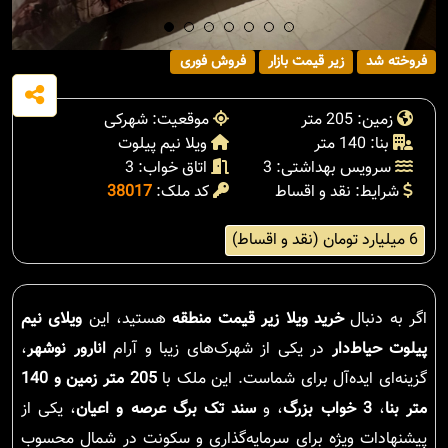
فروخته شد
زیر قیمت بازار
فروش فوری
زمین: 205 متر
موقعیت: شهرکی
بنا: 140 متر
ویلا نیم پیلوت
سرویس بهداشتی: 3
اتاق خواب: 3
شرایط: نقد و اقساط
کد ملک:
38017
6 میلیارد تومان (نقد و اقساط)
اگر به دنبال
خرید ویلا زیر قیمت منطقه
هستید، این
ویلای نیم
پیلوت حیاط‌دار
در یکی از شهرک‌های زیبا و آرام
انارور نوشهر
،
گزینه‌ای ایده‌آل برای شماست. این ملک با
205 متر زمین و 140
متر بنا
،
3 خواب بزرگ
، و
سند تک برگ عرصه و اعیان
، یکی از
پیشنهادات ویژه برای سرمایه‌گذاری و سکونت در شمال محسوب