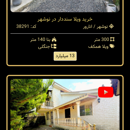
خرید ویلا سنددار در نوشهر
نوشهر / انارور
کد: 38291
300 متر
بنا 140 متر
ویلا همکف
جنگلی
13 میلیارد