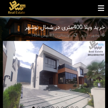
خرید ویلا 400متری در شمال نوشهر
نوشهر - انارور
بروزرسانی : 02 بهمن 1404