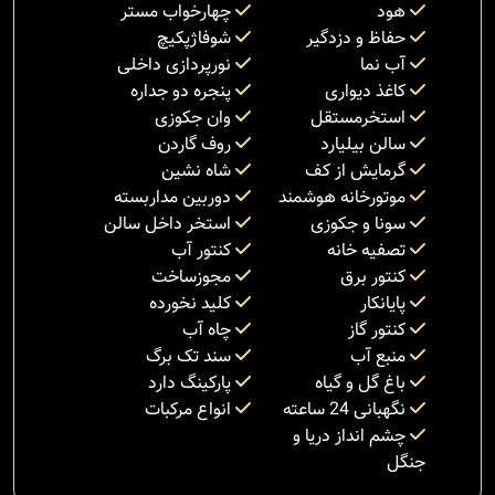
هود
چهارخواب مستر
حفاظ و دزدگیر
شوفاژپکیچ
آب نما
نورپردازی داخلی
کاغذ دیواری
پنجره دو جداره
استخرمستقل
وان جکوزی
سالن بیلیارد
روف گاردن
گرمایش از کف
شاه نشین
موتورخانه هوشمند
دوربین مداربسته
سونا و جکوزی
استخر داخل سالن
تصفیه خانه
کنتور آب
کنتور برق
مجوزساخت
پایانکار
کلید نخورده
کنتور گاز
چاه آب
منبع آب
سند تک برگ
باغ گل و گیاه
پارکینگ دارد
نگهبانی 24 ساعته
انواع مرکبات
چشم انداز دریا و
جنگل