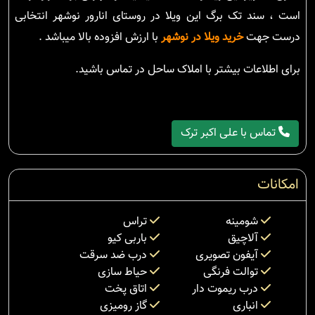
است ، سند تک برگ این ویلا در روستای انارور نوشهر انتخابی
درست جهت
خرید ویلا در نوشهر
با ارزش افزوده بالا میباشد .
برای اطلاعات بیشتر با املاک ساحل در تماس باشید.
تماس با علی اکبر ترک
امکانات
شومینه
تراس
آلاچیق
باربی کیو
آیفون تصویری
درب ضد سرقت
توالت فرنگی
حیاط سازی
درب ریموت دار
اتاق پخت
انباری
گاز رومیزی