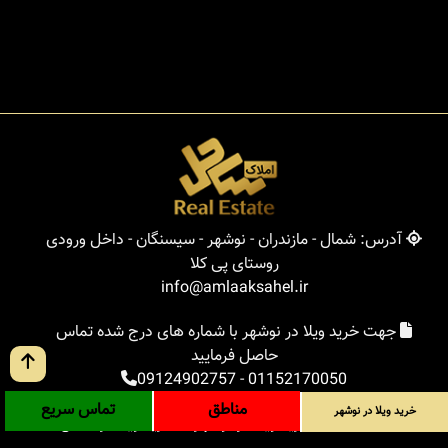
آدرس: شمال - مازندران - نوشهر - سیسنگان - داخل ورودی
روستای پی کلا
info@amlaaksahel.ir
جهت خرید ویلا در نوشهر با شماره های درج شده تماس
حاصل فرمایید
09124902757
-
01152170050
مناطق
تماس سریع
خرید ویلا در نوشهر
املاک ساحل
خرید ویلا در نوشهر
خرید ویلا در شمال