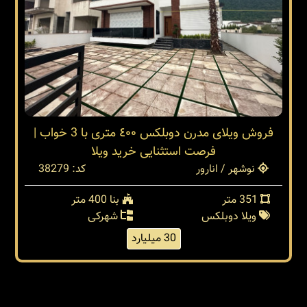
فروش ویلای مدرن دوبلکس ٤٠٠ متری با 3 خواب |
فرصت استثنایی خرید ویلا
نوشهر / انارور
کد: 38279
351 متر
بنا 400 متر
ویلا دوبلکس
شهرکی
30 میلیارد