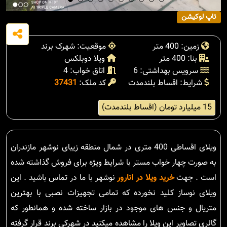
تاپ لوکیشن
زمین: 400 متر
موقعیت: شهرک برند
بنا: 400 متر
ویلا دوبلکس
سرویس بهداشتی: 6
اتاق خواب: 4
شرایط: اقساط بلندمدت
کد ملک:
37431
15 میلیارد تومان (اقساط بلندمدت)
ویلای اقساطی 400 متری در شمال منطقه زیبای نوشهر مازندران
به صورت چهار خواب مستر با شرایط ویژه برای فروش گذاشته شده
است . جهت
خرید ویلا در انارور
نوشهر با ما در تماس باشید . این
ویلای نوساز کلید نخورده که تمامی تجهیزات نصبی با بهترین
متریال و جنس های موجود در بازار ساخته شده و همانطور که
گالری تصاویر این ویلا را مشاهده میکنید در شهرکی برند قرار گرفته