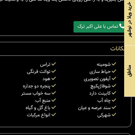
خرید ویلا در نوشهر
تماس با علی اکبر ترک
امکانات
شومینه
تراس
مناطق
حیاط سازی
توالت فرنگی
آیفون تصویری
هود
شوفاژپکیچ
پنجره دو جداره
کابینت دارد
سه خواب مستر
چاه آب
منبع آب
سند عرصه و عیان
باغ گل و گیاه
شهرکی
انواع مرکبات