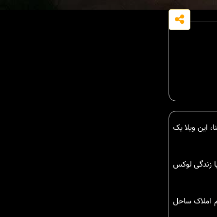
یا زندگی لوکس
م املاک ساحل