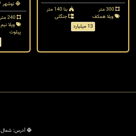
نوشهر / 
300 متر
بنا 140 متر
ویلا همکف
جنگلی
240 متر
ویلا نیم
13 میلیارد
پیلوت
آدرس: شمال - 