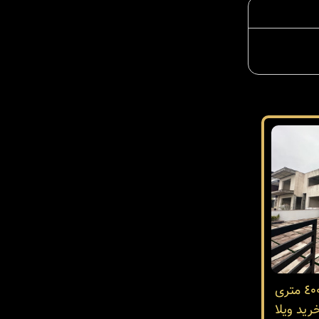
فروش ویلای مدرن دوبلکس ٤٠٠ متری