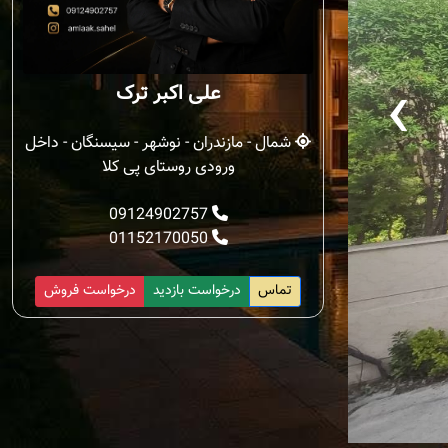
‹
علی اکبر ترک
شمال - مازندران - نوشهر - سیسنگان - داخل
ورودی روستای پی کلا
09124902757
01152170050
تماس
درخواست بازدید
درخواست فروش