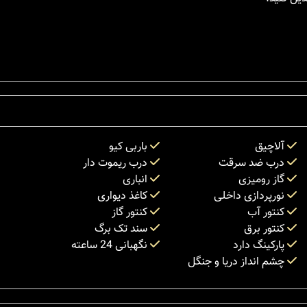
آلاچیق
باربی کیو
درب ضد سرقت
درب ریموت دار
گاز رومیزی
انباری
نورپردازی داخلی
کاغذ دیواری
کنتور آب
کنتور گاز
کنتور برق
سند تک برگ
پارکینگ دارد
نگهبانی 24 ساعته
چشم انداز دریا و جنگل