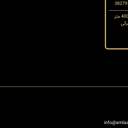
کی
info@amlaa