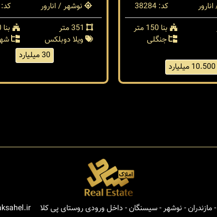
انارور
کد: 38284
نوشهر / انارور
کد: 38279
بنا 150 متر
351 متر
بنا 400 متر
جنگلی
ویلا دوبلکس
شهر
30 میلیارد
10.500 میلیارد
مازندران - نوشهر - سیسنگان - داخل ورودی روستای پی کلا
ksahel.ir