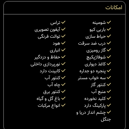
امکانات
شومینه
تراس
باربی کیو
آیفون تصویری
حیاط سازی
توالت فرنگی
درب ضد سرقت
هود
گاز رومیزی
انباری
شوفاژپکیچ
حفاظ و دزدگیر
کاغذ دیواری
نورپردازی داخلی
پنجره دو جداره
کابینت دارد
سه خواب مستر
کنتور آب
کنتور گاز
چاه آب
منبع آب
کنتور برق
کلید نخورده
باغ گل و گیاه
پارکینگ دارد
انواع مرکبات
چشم انداز دریا و
جنگل