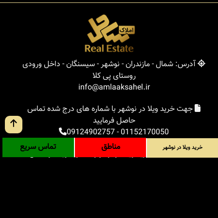
آدرس: شمال - مازندران - نوشهر - سیسنگان - داخل ورودی
روستای پی کلا
info@amlaaksahel.ir
جهت خرید ویلا در نوشهر با شماره های درج شده تماس
حاصل فرمایید
09124902757
-
01152170050
مناطق
تماس سریع
خرید ویلا در نوشهر
املاک ساحل
خرید ویلا در نوشهر
خرید ویلا در شمال
خرید زمین در شمال
خرید باغ ویلا در شمال
خرید آپارتمان در شمال
مناطق
بلاگ
جستجوی پیشرفته
ورود
درباره ما
ارتباط با ما