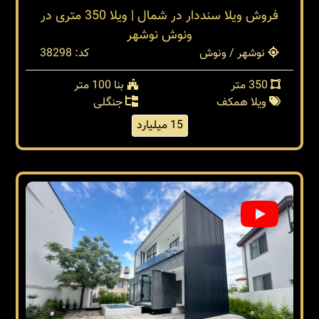
فروش ویلا سنددار در شمال | ویلا 350 متری در
ونوش نوشهر
نوشهر / ونوش
کد: 38298
350 متر
بنا 100 متر
ویلا همکف
جنگلی
15 میلیارد