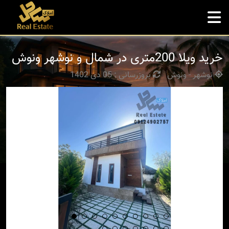
خرید ویلا 200متری در شمال و نوشهر ونوش
نوشهر - ونوش
بروزرسانی : 05 دی 1402