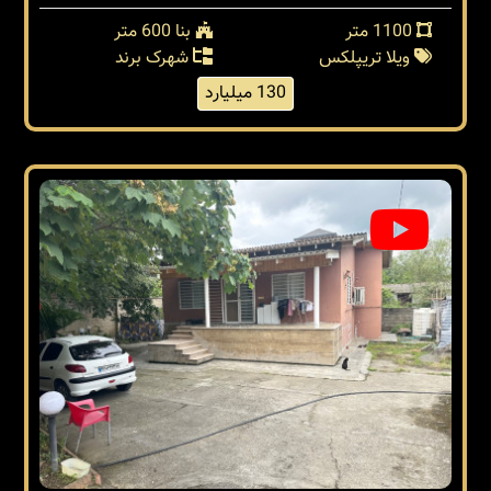
1100 متر
بنا 600 متر
ویلا تریپلکس
شهرک برند
130 میلیارد