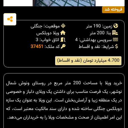
فروخته شد
زمین: 190 متر
موقعیت: جنگلی
بنا: 200 متر
ویلا دوبلکس
سرویس بهداشتی: 4
اتاق خواب: 3
شرایط: نقد و اقساط
کد ملک:
37451
4.700 میلیارد تومان (نقد و اقساط)
خرید ویلا با مساحت 200 متر مربع در روستای ونوش شمال
نوشهر، یک فرصت مناسب برای داشتن یک ویلای دلباز و خصوصی
در یک منطقه زیبا و آرامش‌بخش است. این ویلا به عنوان یک سازه
دوبلکس جنگلی ساخته شده و دارای سند مالکیت معتبر است، که
این امر اطمینان از صحت و مشخصات ویلا را به خریداران می‌دهد.