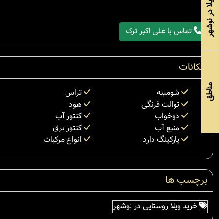
خرید ویلا در نوشهر
تماس با علی اکبر ترک
امکانات
مناطق
شومینه
تراس
توالت فرنگی
هود
دوخواب
کنتور آب
منبع آب
کنتور برق
پارکینگ دارد
انواع مرکبات
برچسب ها
خرید ویلا روستایی در نوشهر