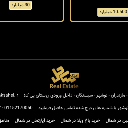
30 میلیارد
10.500 میلیارد
مازندران - نوشهر - سیسنگان - داخل ورودی روستای پی کلا
ksahel.ir
نوشهر با شماره های درج شده تماس حاصل فرمایید
01152170050
-
7
ین در شمال
خرید باغ ویلا در شمال
خرید آپارتمان در شمال
مناطق