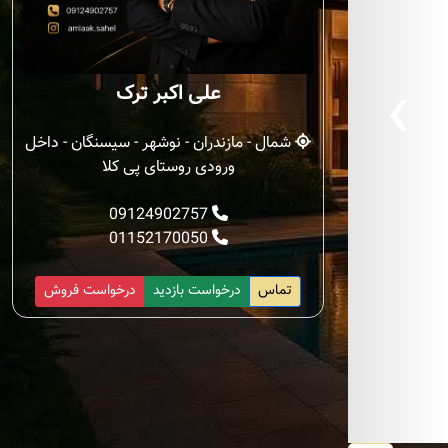
‹
علی اکبر ترک
شمال - مازندران - نوشهر - سیسنگان - داخل
ورودی روستای پی کلا
09124902757
01152170050
تماس
درخواست بازدید
درخواست فروش