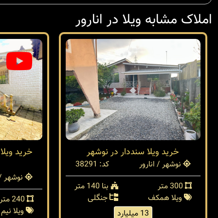
املاک مشابه ویلا در انارور
خرید ویلا سنددار در نوشهر
خرید ویلا
نوشهر / انارور
کد: 38291
نوشهر / 
300 متر
بنا 140 متر
ویلا همکف
جنگلی
240 متر
ویلا نیم
13 میلیارد