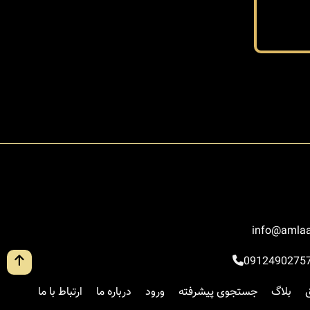
info@amlaa
0912490275
بلاگ
جستجوی پیشرفته
ورود
درباره ما
ارتباط با ما