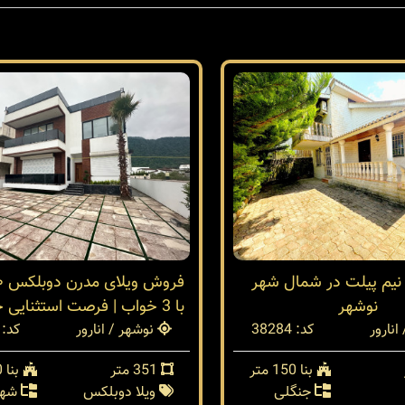
 نیم پیلت در شمال شهر
نوشهر
با 3 خواب | فرصت استثنایی خرید ویلا
انارور
کد: 38284
نوشهر / انارور
کد: 38279
بنا 150 متر
351 متر
بنا 400 متر
جنگلی
ویلا دوبلکس
شهر