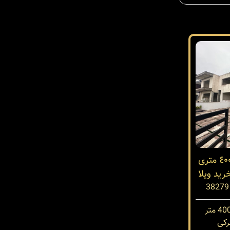
فروش ویلای مدرن دوبلکس ٤٠٠ متری
کی