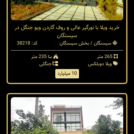
خرید ویلا با نورگیر عالی و روف گاردن ویو جنگل در
سیسنگان
سیسنگان / بخش سیسنگان
کد: 38218
265 متر
بنا 235 متر
ویلا دوبلکس
جنگلی
10 میلیارد