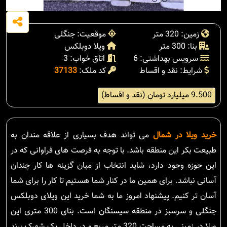
زمین: 320 متر
موقعیت: جنگلی
بنا: 300 متر
ویلا دوبلکس
سرویس بهداشتی: 6
اتاق خواب: 3
شرایط: نقد و اقساط
کد ملک:
37133
9.500 میلیارد تومان (نقد و اقساط)
خرید ویلا در شمال
می تواند هدف بسیاری از علاقه مندان به
طبیعت بکر این منطقه باشد. با توجه به فرصت های فراوانی که در
این حوزه وجود دارد، شاید انتخاب از میان گزینه ها کار چندان
آسانی نباشد. برای همین ما در کنار شما هستیم تا کار را برای شما
آسان تر کنیم. پیشنهاد امروز ما به شما خرید این ویلای دوبلکس
جنگلی و سرسبز در منطقه سیسنگان است. بنای 300 متری این
ویلا در زمینی به مساحت 320 متر مربع و در داخل یک شهرک برند