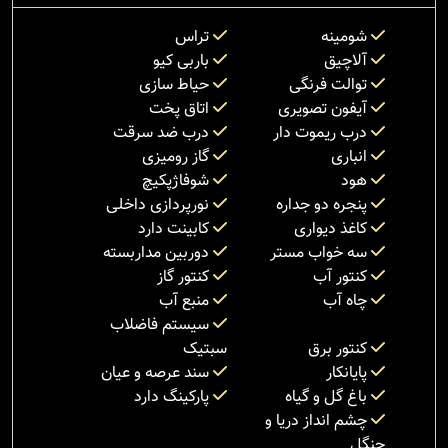
شومینه
تراس
آلاچیق
باربی کیو
توالت فرنگی
حیاط سازی
آیفون تصویری
اتاق پخت
درب ریموت دار
درب ضد سرقت
انباری
گاز رومیزی
هود
شوفاژپکیچ
پنجره دو جداره
نورپردازی داخلی
کاغذ دیواری
کابینت دارد
سه خواب مستر
دوربین مداربسته
کنتور آب
کنتور گاز
چاه آب
منبع آب
سیستم فاضلاب
کنتور برق
سبتیک
پایانکار
سند عرصه و عیان
باغ گل و گیاه
پارکینگ دارد
چشم انداز دریا و
جنگل