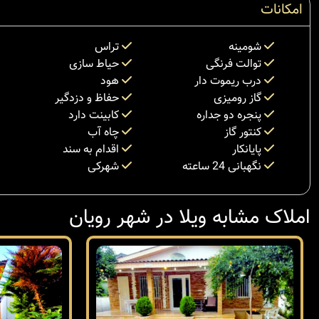
امکانات
شومینه
تراس
توالت فرنگی
حیاط سازی
درب ریموت دار
هود
گاز رومیزی
حفاظ و دزدگیر
پنجره دو جداره
کابینت دارد
کنتور گاز
چاه آب
پایانکار
اقدام به سند
نگهبانی 24 ساعته
شهرکی
املاک مشابه ویلا در شهر رویان