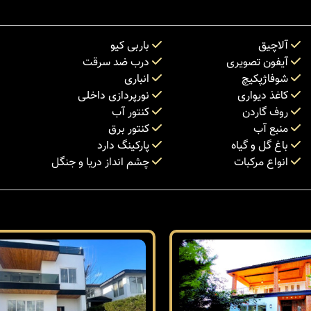
آلاچیق
باربی کیو
آیفون تصویری
درب ضد سرقت
شوفاژپکیچ
انباری
کاغذ دیواری
نورپردازی داخلی
روف گاردن
کنتور آب
منبع آب
کنتور برق
باغ گل و گیاه
پارکینگ دارد
انواع مرکبات
چشم انداز دریا و جنگل