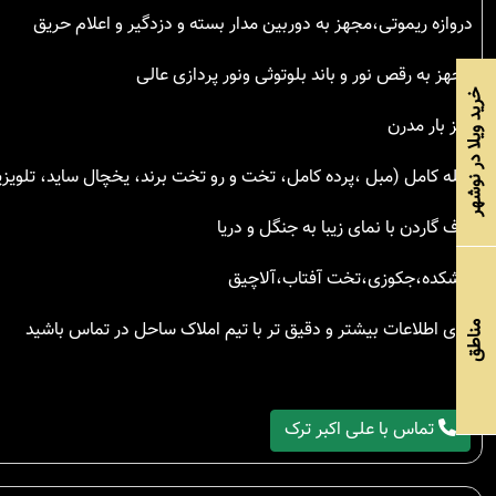
دروازه ریموتی،مجهز به دوربین مدار بسته و دزدگیر و اعلام حریق
مجهز به رقص نور و باند بلوتوثی ونور پردازی عالی
خرید ویلا در نوشهر
میز بار مدرن
مبله کامل (مبل ،پرده کامل، تخت و رو تخت برند، یخچال ساید، تلویزیون 65، ماشین لباسشویی و
روف گاردن با نمای زیبا به جنگل و دریا
آتشکده،جکوزی،تخت آفتاب،آلاچیق
برای اطلاعات بیشتر و دقیق تر با تیم املاک ساحل در تماس باشید
مناطق
تماس با علی اکبر ترک