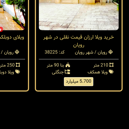
و
خرید ویلا ارزان قیمت نقلی در شهر
ویلای دوبلک
رویان
رویان / شهر رویان
کد: 38225
رویان / 
210 متر
بنا 90 متر
250 متر
ویلا همکف
جنگلی
ویلا دو
5.700 میلیارد