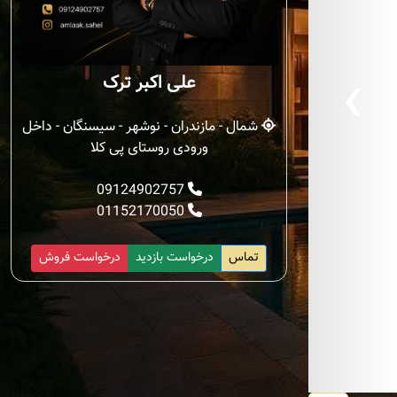
‹
علی اکبر ترک
شمال - مازندران - نوشهر - سیسنگان - داخل
ورودی روستای پی کلا
09124902757
01152170050
تماس
درخواست بازدید
درخواست فروش