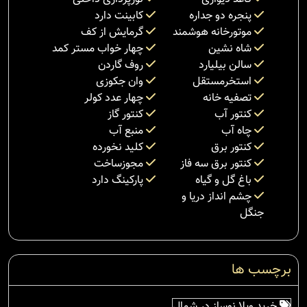
پنجره دو جداره
کابینت دارد
موتورخانه هوشمند
گرمایش از کف
شاه نشین
چهار خواب مستر کمد
سالن بیلیارد
روف گاردن
استخرمستقل
وان جکوزی
تصفیه خانه
چهار عدد کولر
کنتور آب
کنتور گاز
چاه آب
منبع آب
کنتور برق
کلید نخورده
کنتور برق سه فاز
مجوزساخت
باغ گل و گیاه
پارکینگ دارد
چشم انداز دریا و
جنگل
برچسب ها
خرید ویلا نوساز در شمال