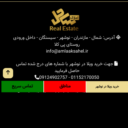
آدرس: شمال - مازندران - نوشهر - سیسنگان - داخل ورودی
روستای پی کلا
info@amlaaksahel.ir
جهت خرید ویلا در نوشهر با شماره های درج شده تماس
حاصل فرمایید
09124902757
-
01152170050
مناطق
تماس سریع
خرید ویلا در نوشهر
املاک ساحل
خرید ویلا در نوشهر
خرید ویلا در شمال
خرید زمین در شمال
خرید باغ ویلا در شمال
خرید آپارتمان در شمال
مناطق
بلاگ
جستجوی پیشرفته
ورود
درباره ما
ارتباط با ما