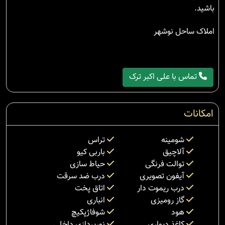
باشید.
املاک ساحل نوشهر
تماس با علی اکبر ترک
امکانات
شومینه
تراس
آلاچیق
باربی کیو
توالت فرنگی
حیاط سازی
آیفون تصویری
درب ضد سرقت
درب ریموت دار
اتاق پخت
گاز رومیزی
انباری
هود
شوفاژپکیچ
کاغذ دیواری
نورپردازی داخلی