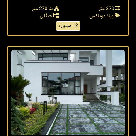
370 متر
بنا 270 متر
ویلا دوبلکس
جنگلی
12 میلیارد