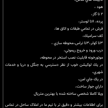
هود ،
٢ تا گاز،
پرده، ٨تا لوستر،
فرش در تمامي طبقات و اتاق ها،
كف سراميك،
٣تا كولر،٣تا تراس،محوطه سازي ،
درب ورود و خروج ريموتي،
موتورخونه قابليت نصب استخر در محوطه،
در يك لوكيشن خوب از نظر دسترسي به جنگل و دريا و خدمات
شهري،
در يك جاي امن،
داراي جواز ساخت،
ويلا كاملا شخصي ساخته شده با بهترين متريال
برای اطلاعات بیشتر و دقیق تر با تیم ما در املاک ساحل در تماس