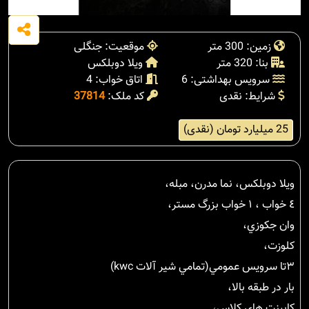
زمین: 300 متر
موقعیت: جنگلی
بنا: 320 متر
ویلا دوبلکس
سرویس بهداشتی: 6
اتاق خواب: 4
شرایط: نقدی
کد ملک:
37814
25 میلیارد تومان (نقدی)
ويلا دوبلكس، نما مدرن، مبله،
٤ خواب ، ١ خواب بزرگ مستر،
وان جكوزي،
كلوزت،
٣تا سرويس عمومي(تمامي شير آلات kwc)
بار در طبقه بالا،
كابينت هاي كلاس،