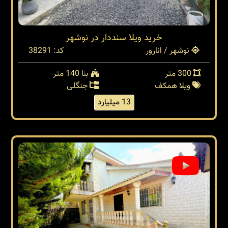
خرید ویلا سنددار در نوشهر
نوشهر / انارور
کد: 38291
300 متر
بنا 140 متر
ویلا همکف
جنگلی
13 میلیارد