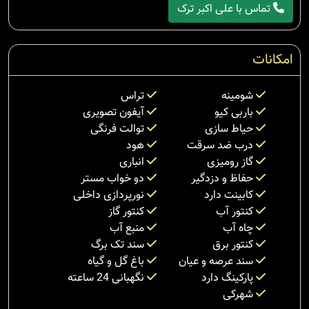
تماس با علی اکبر ترک
امکانات
شومینه
تراس
باربی کیو
آیفون تصویری
حیاط سازی
توالت فرنگی
درب ضد سرقت
هود
گاز رومیزی
انباری
حفاظ و دزدگیر
دو خواب مستر
کابینت دارد
نورپردازی داخلی
کنتور آب
کنتور گاز
چاه آب
منبع آب
کنتور برق
سند تک برگ
سند عرصه و عیان
باغ گل و گیاه
پارکینگ دارد
نگهبانی 24 ساعته
شهرکی