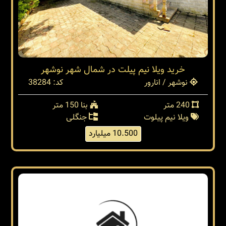
خرید ویلا نیم پیلت در شمال شهر نوشهر
نوشهر / انارور
کد: 38284
240 متر
بنا 150 متر
ویلا نیم پیلوت
جنگلی
10.500 میلیارد