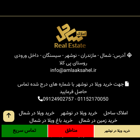
آدرس: شمال - مازندران - نوشهر - سیسنگان - داخل ورودی
روستای پی کلا
info@amlaaksahel.ir
جهت خرید ویلا در نوشهر با شماره های درج شده تماس
حاصل فرمایید
09124902757
-
01152170050
املاک ساحل
خرید ویلا در نوشهر
خرید ویلا در شمال
خرید زمین در شمال
خرید باغ ویلا در شمال
خرید آپارتمان در شمال
مناطق
بلاگ
جستجوی پیشرفته
مناطق
تماس سریع
خرید ویلا در نوشهر
ورود
درباره ما
ارتباط با ما