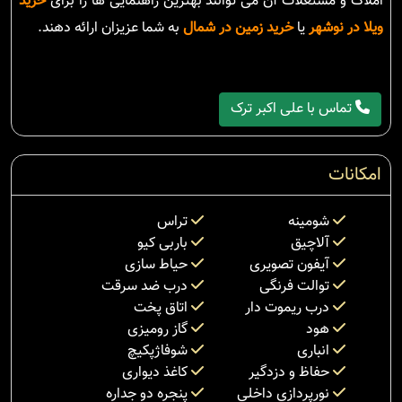
املاک و مستغلات آن می توانند بهترین راهنمایی ها را برای
خرید
ویلا در نوشهر
یا
خرید زمین در شمال
به شما عزیزان ارائه دهند.
تماس با علی اکبر ترک
امکانات
شومینه
تراس
آلاچیق
باربی کیو
آیفون تصویری
حیاط سازی
توالت فرنگی
درب ضد سرقت
درب ریموت دار
اتاق پخت
هود
گاز رومیزی
انباری
شوفاژپکیچ
حفاظ و دزدگیر
کاغذ دیواری
نورپردازی داخلی
پنجره دو جداره