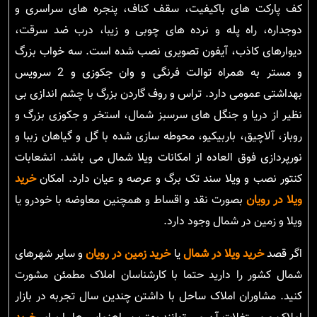
کف پارکت های باکیفیت، سقف کناف، پنجره های سراسری و
دوجداره، راه پله و نرده های چوبی و زیبا، درب ضد سرقت،
دیوارهای کاذب، آیفون تصویری نصب شده است. سه خواب بزرگ
و مستر به همراه توالت فرنگی و وان جکوزی و 2 سرویس
بهداشتی عمومی دارد. تراس و روف گاردن بزرگ با چشم اندازی بی
نظیر از دریا و جنگل های سرسبز شمال، استخر و جکوزی بزرگ و
روباز، آلاچیق، باربیکیو، محوطه سازی شده با گل و گیاهان زببا و
نورپردازی فوق العاده از امکانات ویلا شمال می باشد. انشعابات
کنتور نصب و ویلا سند تک برگ و عرصه و عیان دارد. امکان
خرید
ویلا در رویان
بصورت نقد و اقساط و همچنین معاوضه با خودرو یا
ویلا و زمین در شمال وجود دارد.
اگر قصد
خرید ویلا در شمال
یا
خرید زمین در رویان
و سایر شهرهای
شمال کشور را دارید حتما با کارشناسان املاک مطمئن مشورت
کنید. مشاوران املاک ساحل با داشتن چندین سال تجربه در بازار