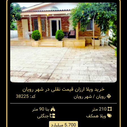
خرید ویلا ارزان قیمت نقلی در شهر رویان
رویان / شهر رویان
کد: 38225
210 متر
بنا 90 متر
ویلا همکف
جنگلی
5.700 میلیارد