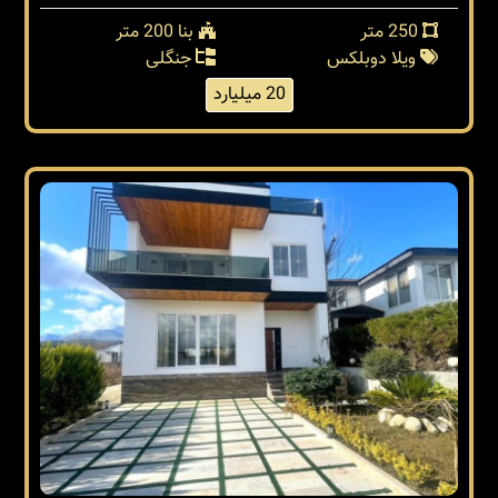
250 متر
بنا 200 متر
ویلا دوبلکس
جنگلی
20 میلیارد