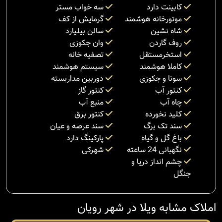
کابینت دارد
سه خواب مستر
موتورخانه هوشمند
گرمایش از کف
شاه نشین
سالن بیلیارد
روف گاردن
وان جکوزی
استخرمستقل
تصفیه خانه
کاملا هوشمند
سیستم هوشمند
سونا و جکوزی
دوربین مداربسته
کنتور آب
کنتور گاز
چاه آب
منبع آب
کلید نخورده
کنتور برق
سند تک برگ
سند عرصه و عیان
باغ گل و گیاه
پارکینگ دارد
نگهبانی 24 ساعته
شهرکی
چشم انداز دریا و
جنگل
املاک مشابه ویلا در شهر رویان