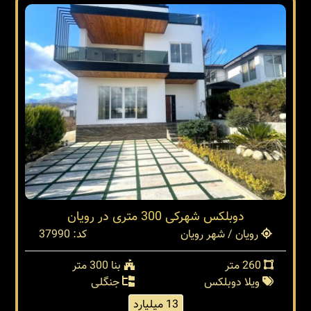
دوبلکس شهرکی 300 متری در رویان
رویان / شهر رویان
کد: 37990
260 متر
بنا 300 متر
ویلا دوبلکس
جنگلی
13 میلیارد