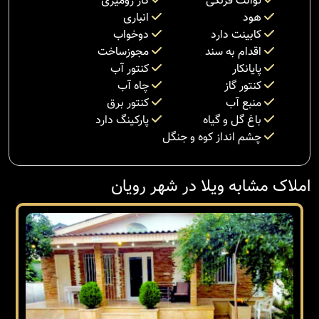
توالت فرنگی
گاز رومیزی
هود
انباری
کابینت دارد
دوخواب
اقدام به سند
مجوزساخت
پایانکار
کنتور آب
کنتور گاز
چاه آب
منبع آب
کنتور برق
باغ گل و گیاه
پارکینگ دارد
چشم انداز کوه و جنگل
املاک مشابه ویلا در شهر رویان