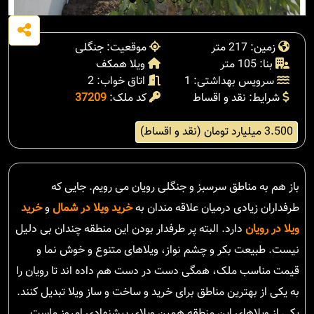
زمین: 217 متر
موقعیت: جنگلی
بنا: 105 متر
ویلا همکف
سرویس بهداشتی: 1
اتاق خواب: 2
شرایط: نقد و اقساط
کد ملک:
37209
3.500 میلیارد تومان (نقد و اقساط)
باز هم به مناطق سرسبز و جنگلی رویان می رویم. جایی که
طرفداران زیادی درمیان علاقه مندان به
خرید ویلا در شمال
و
خرید
ویلا در رویان
دارد. البته پر طرفدار بودن این منطقه چندان بی دلیل
نیست. طبیعت بکر و چشم نواز، ویلاهای متنوع و خوش نما و
قیمت مناسب ملک، همگی دست در دست هم داده اند تا رویان را
به یکی از بهترین مناطق برای خرید و ساخت و ساز ویلا تبدیل کنند.
یکی از ویلاهای این منطقه همین ویلای پیشنهادی امروز ماست.