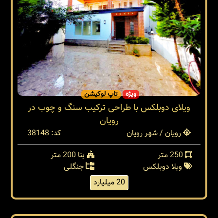
ویژه
تاپ لوکیشن
ویلای دوبلکس با طراحی ترکیب سنگ و چوب در
رویان
رویان / شهر رویان
کد: 38148
250 متر
بنا 200 متر
ویلا دوبلکس
جنگلی
20 میلیارد