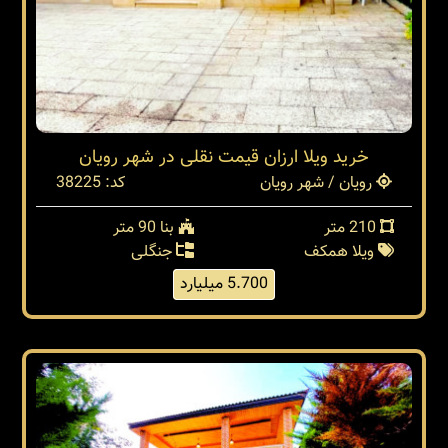
خرید ویلا ارزان قیمت نقلی در شهر رویان
رویان / شهر رویان
کد: 38225
210 متر
بنا 90 متر
ویلا همکف
جنگلی
5.700 میلیارد