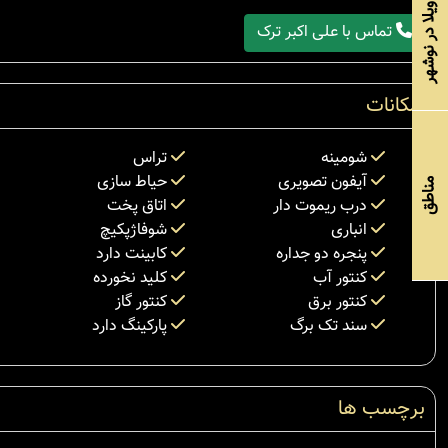
خرید ویلا در نوشهر
تماس با علی اکبر ترک
امکانات
شومینه
تراس
آیفون تصویری
حیاط سازی
مناطق
درب ریموت دار
اتاق پخت
انباری
شوفاژپکیچ
پنجره دو جداره
کابینت دارد
کنتور آب
کلید نخورده
کنتور برق
کنتور گاز
سند تک برگ
پارکینگ دارد
برچسب ها