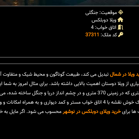
موقعیت: جنگلی
ویلا دوبلکس
اتاق خواب: 4
کد ملک:
37311
د ویلا در شمال
تبدیل می کند، طبیعت گوناگون و محیط شیک و متفاوت آ
یاری از ویلا دوستان اهمیت بالایی داشته باشد. برای مثال امروز به شما ای
دوبلکس خوش ساخت با نمای زیبا را معرفی می کنیم. این بنای 330 متری که در زمینی 370 متری و در چشم انداز دریا و جنگل ساخته 
پاسخگوی نیازهای علاقه مندان به خرید ویلای دنج و آرام باشد. این ملک خوش نقشه با 4 اتاق خواب مستر و کمد دیواری و به همر
ب ها برای
خرید ویلای دوبلکس در نوشهر
محسوب می شود. اگر مایل به خرید