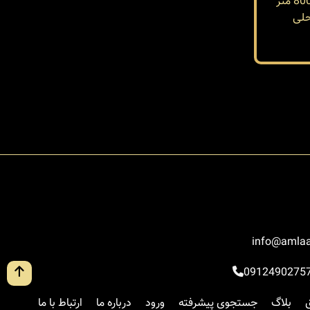
لی
info@amlaa
0912490275
بلاگ
جستجوی پیشرفته
ورود
درباره ما
ارتباط با ما