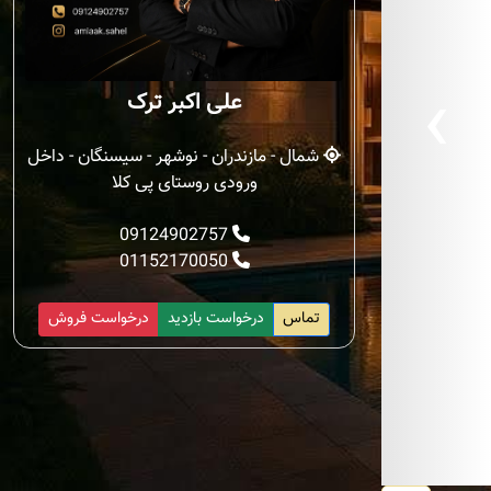
‹
علی اکبر ترک
شمال - مازندران - نوشهر - سیسنگان - داخل
ورودی روستای پی کلا
09124902757
01152170050
تماس
درخواست بازدید
درخواست فروش