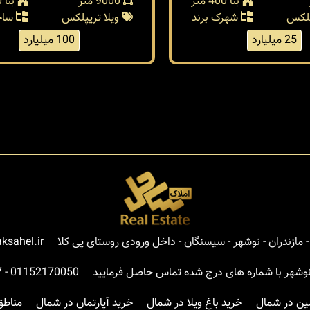
بنا 400 متر
9000 متر
بنا 800 متر
پلکس
شهرک برند
ویلا تریپلکس
ساح
25 میلیارد
100 میلیارد
مازندران - نوشهر - سیسنگان - داخل ورودی روستای پی کلا
ksahel.ir
نوشهر با شماره های درج شده تماس حاصل فرمایید
01152170050
-
7
ین در شمال
خرید باغ ویلا در شمال
خرید آپارتمان در شمال
مناطق