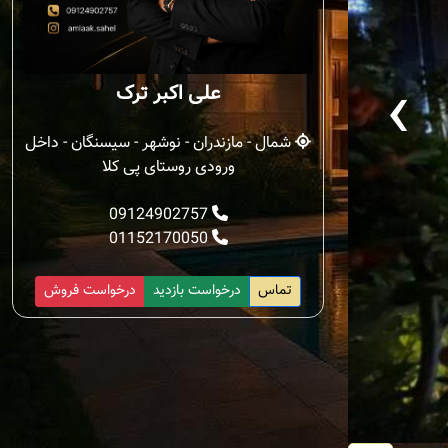
‹
علی اکبر ترک
شمال - مازندران - نوشهر - سیسنگان - داخل
ورودی روستای پی کلا
09124902757
01152170050
تماس
درخواست بازدید
درخواست فروش