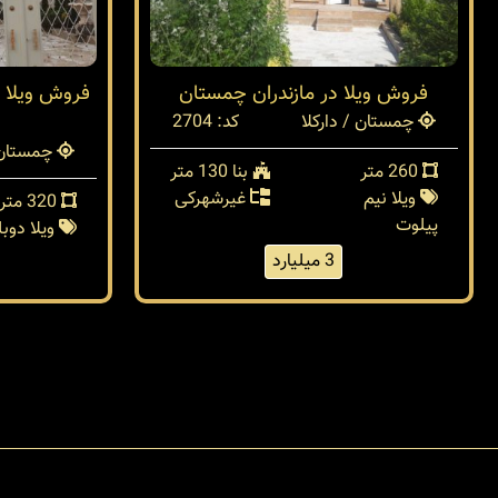
فروش ویلا در مازندران چمستان
فروش ویلا د
چمستان / دارکلا
کد: 2704
چمستان /
260 متر
بنا 130 متر
ویلا نیم
غیرشهرکی
320 متر
پیلوت
ویلا دو
3 میلیارد