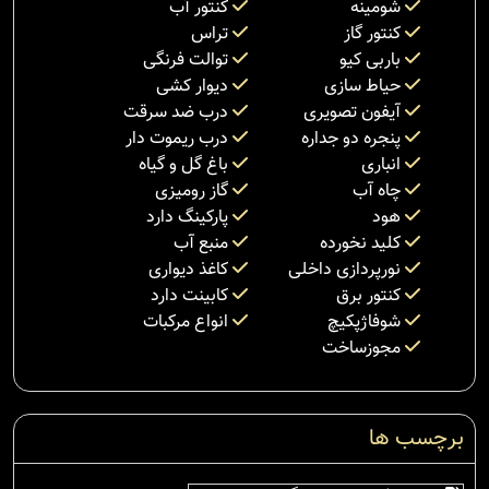
شومینه
کنتور آب
کنتور گاز
تراس
باربی کیو
توالت فرنگی
حیاط سازی
دیوار کشی
آیفون تصویری
درب ضد سرقت
پنجره دو جداره
درب ریموت دار
انباری
باغ گل و گیاه
چاه آب
گاز رومیزی
هود
پارکینگ دارد
کلید نخورده
منبع آب
نورپردازی داخلی
کاغذ دیواری
کنتور برق
کابینت دارد
شوفاژپکیچ
انواع مرکبات
مجوزساخت
برچسب ها