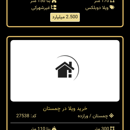
خرید ویلا دوبلکس جنگلی در شمال
چمستان / ورازده
کد: 28042
170 متر
بنا 150 متر
ویلا دوبلکس
غیرشهرکی
2.500 میلیارد