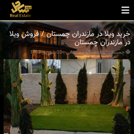
خرید ویلا در مازندران چمستان / فروش ویلا
در مازندران چمستان
چمستان - ورازده
بروزرسانی : 02 شهریور 1402