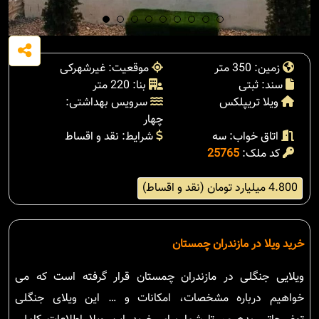
زمین: 350 متر
موقعیت: غیرشهرکی
سند: ثبتی
بنا: 220 متر
ویلا تریپلکس
سرویس بهداشتی:
چهار
اتاق خواب: سه
شرایط: نقد و اقساط
کد ملک:
25765
4.800 میلیارد تومان (نقد و اقساط)
خرید ویلا در مازندران چمستان
ویلایی جنگلی در مازندران چمستان قرار گرفته است که می
خواهیم درباره مشخصات، امکانات و … این ویلای جنگلی