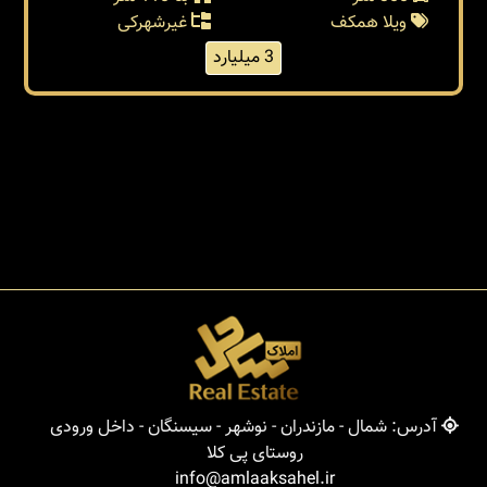
خرید ویلا در چمستان
چمستان / ورازده
کد: 27538
300 متر
بنا 110 متر
ویلا همکف
غیرشهرکی
3 میلیارد