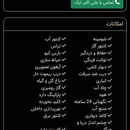
تماس با علی اکبر ترک
امکانات
شومینه
کنتور آب
کنتور گاز
تراس
حفاظ و دزدگیر
باربی کیو
توالت فرنگی
حیاط سازی
دیوار کشی
آیفون تصویری
درب ضد سرقت
درب ریموت دار
انباری
باغ گل و گیاه
چاه آب
گاز رومیزی
هود
پارکینگ دارد
نگهبانی 24 ساعته
کلید نخورده
منبع آب
نورپردازی داخلی
کاغذ دیواری
کنتور برق
چشم انداز دریا و
جنگل
کابینت دارد