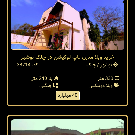
خرید ویلا مدرن تاپ لوکیشن در چلک نوشهر
نوشهر / چلک
کد: 38214
330 متر
بنا 240 متر
ویلا دوبلکس
جنگلی
40 میلیارد