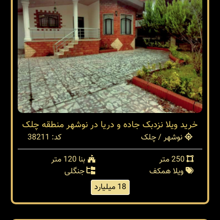
خرید ویلا نزدبک جاده و دریا در نوشهر منطقه چلک
نوشهر / چلک
کد: 38211
250 متر
بنا 120 متر
ویلا همکف
جنگلی
18 میلیارد