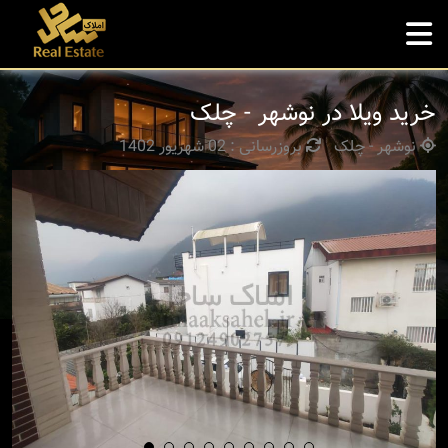
خرید ویلا در نوشهر - چلک
نوشهر - چلک
بروزرسانی : 02 شهریور 1402