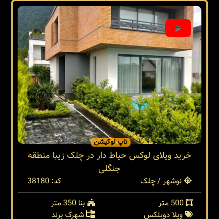
تاپ لوکیشن
خرید ویلای لوکس حیاط دار در چلک زیبا منطقه
جنگلی
نوشهر / چلک
کد: 38180
500 متر
بنا 350 متر
ویلا دوبلکس
شهرک برند