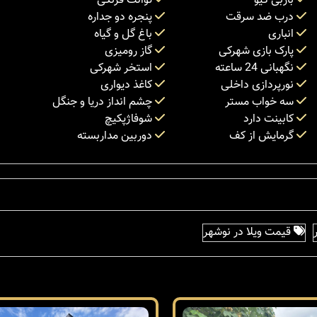
باربی کیو
توالت فرنگی
درب ضد سرقت
پنجره دو جداره
انباری
باغ گل و گیاه
پارک بازی شهرکی
گاز رومیزی
نگهبانی 24 ساعته
استخر شهرکی
نورپردازی داخلی
کاغذ دیواری
سه خواب مستر
چشم انداز دریا و جنگل
کابینت دارد
شوفاژپکیچ
گرمایش از کف
دوربین مداربسته
قیمت ویلا در نوشهر