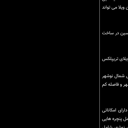
ویلا می تواند
ندسین در ساخت
ویلای تریپلکس
یی شمال نوشهر
هر و فاصله کم
ارای امکاناتی
مل پنچره هایی
ر نوشهر شامل