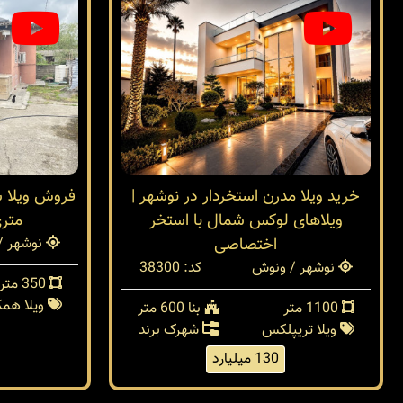
خرید ویلا مدرن استخردار در نوشهر |
ویلاهای لوکس شمال با استخر
متر
اختصاصی
نوشهر /
نوشهر / ونوش
کد: 38300
350 متر
ویلا هم
1100 متر
بنا 600 متر
ویلا تریپلکس
شهرک برند
130 میلیارد