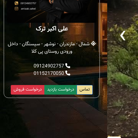
‹
علی اکبر ترک
شمال - مازندران - نوشهر - سیسنگان - داخل
ورودی روستای پی کلا
09124902757
01152170050
تماس
درخواست بازدید
درخواست فروش