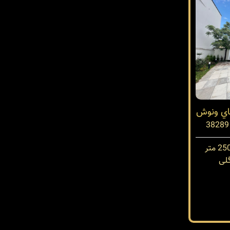
تاي ونوش
لی