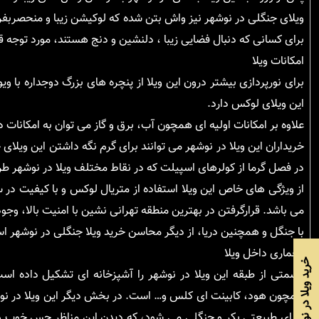
ویلای جنگلی در نوشهر نیز واش بتن شده که لوکیشن زیبا و منحصربفردی 
برای کسانی که دنبال فضایی زیبا ، دلنشین و دنج هستند، مورد توجه قر
امکانات ویلا
برای نورپردازی بیشتر درون این ویلا از پنچره های بزرگ دوجداره با 
این ویلای لوکس دارد.
علاوه بر امکانات اولیه ای همچون آب، برق و گاز می توان به امکانات د
خریداران این ویلا در نوشهر می توانند برای گرم نگه داشتن این ویل
در فصل گرما از کولرهای اسپیلت که در نقاط مختلف ویلا در نوشهر طر
از ویژگی های خاص این ویلا استفاده از متریال لوکس و با کیفیت در
می باشد. قرارگرفتن در بهترین منطقه تهرانی نشین با امنیت بالا، وجو
با جنگل و همچنین دریا، از دیگر محاسن خرید ویلا جنگلی در نوشهر ا
معماری داخل ویلا
خرید ویلا در نوشهر
قسمتی از طبقه این ویلا در نوشهر را آشپزخانه ای تشکیل داده است،
همچون هود، کابینت ای کلس و… است. در بخش دیگر این ویلا در نوشهر
دارای طبیعتی بکر و جنگلی می شود، که دیدن این مناظر حس خوب و د