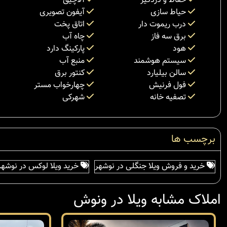
حفاظ و دزدگیر
آلاچیق
حیاط سازی
آیفون تصویری
درب ریموت دار
اتاق پخت
برق سه فاز
چاه آب
هود
پارکینگ دارد
سیستم هوشمند
منبع آب
سالن بیلیارد
کنتور برق
فول فرنیش
چهارخواب مستر
تصفیه خانه
شهرکی
برچسب ها
خرید و فروش ویلا جنگلی در نوشهر
خرید ویلا لوکس در نوشهر
املاک مشابه ویلا در ونوش