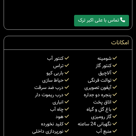
تماس با علی اکبر ترک
امکانات
شومینه
کنتور آب
کنتور گاز
تراس
آلاچیق
باربی کیو
توالت فرنگی
حیاط سازی
آیفون تصویری
درب ضد سرقت
پنجره دو جداره
درب ریموت دار
اتاق پخت
انباری
باغ گل و گیاه
چاه آب
گاز رومیزی
هود
نگهبانی 24 ساعته
کلید نخورده
منبع آب
نورپردازی داخلی