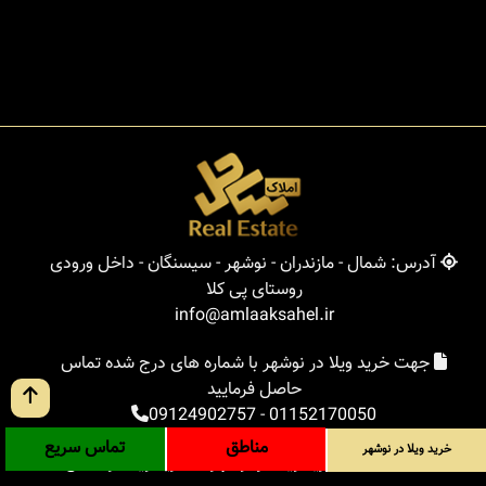
آدرس: شمال - مازندران - نوشهر - سیسنگان - داخل ورودی
روستای پی کلا
info@amlaaksahel.ir
جهت خرید ویلا در نوشهر با شماره های درج شده تماس
حاصل فرمایید
09124902757
-
01152170050
مناطق
تماس سریع
خرید ویلا در نوشهر
املاک ساحل
خرید ویلا در نوشهر
خرید ویلا در شمال