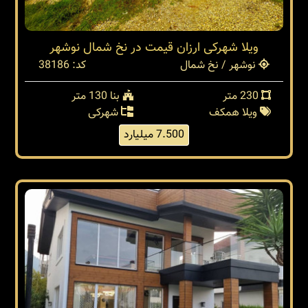
ویلا شهرکی ارزان قیمت در نخ شمال نوشهر
نوشهر / نخ شمال
کد: 38186
230 متر
بنا 130 متر
ویلا همکف
شهرکی
7.500 میلیارد