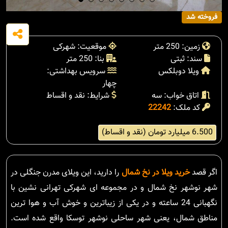
فروخته شد
زمین: 250 متر
موقعیت: شهرکی
سند: ثبتی
بنا: 250 متر
ویلا دوبلکس
سرویس بهداشتی:
چهار
اتاق خواب: سه
شرایط: نقد و اقساط
کد ملک:
22242
6.500 میلیارد تومان (نقد و اقساط)
اگر قصد
خرید ویلا در نخ شمال
را دارید، این ویلای مدرن جنگلی در
شهر نوشهر نخ شمال و در مجموعه ای شهرکی تهرانی نشین با
نگهبانی 24 ساعته و در یکی از زیباترین و خوش آب و هوا ترین
مناطق شمال، یعنی شهر ساحلی نوشهر توسکا واقع شده است.