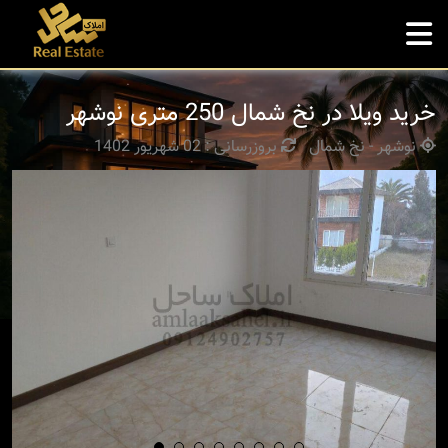
خرید ویلا در نخ شمال 250 متری نوشهر
نوشهر - نخ شمال
بروزرسانی : 02 شهریور 1402