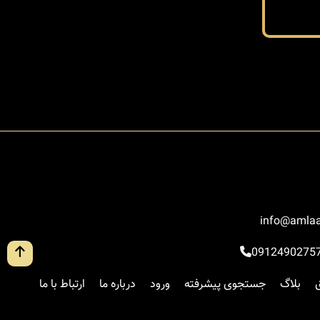
info@amlaa
0912490275
بلاگ
جستجوی پیشرفته
ورود
درباره ما
ارتباط با ما