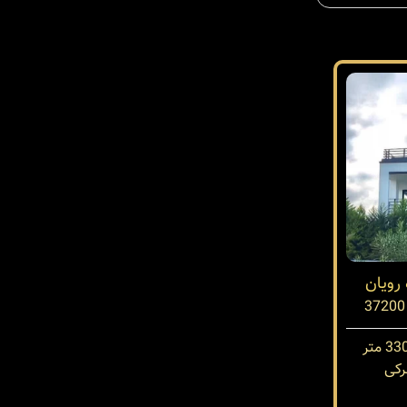
 رویان
کی