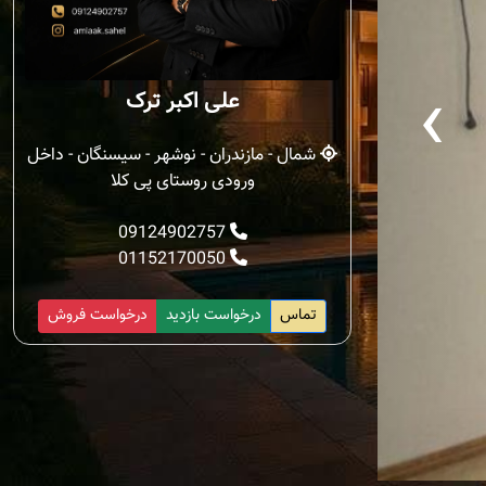
‹
علی اکبر ترک
شمال - مازندران - نوشهر - سیسنگان - داخل
ورودی روستای پی کلا
09124902757
01152170050
تماس
درخواست بازدید
درخواست فروش