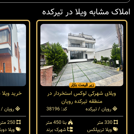
املاک مشابه ویلا در تیرکده
زیر قیمت بازار
ویلای شهرکی لوکس استخردار در
خرید ویلا 
منطقه تیرکده رویان
رویان / تیرکده
کد: 38196
رویان / 
330 متر
بنا 450 متر
250 متر
ویلا تریپلکس
شهرک برند
ویلا دو