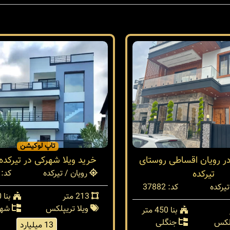
تاپ لوکیشن
در رویان اقساطی روستای
خرید ویلا شهرکی در تیرکده
تیرکده
رویان / تیرکده
کد: 37200
تیرکده
کد: 37882
213 متر
بنا 330 متر
ویلا تریپلکس
شهر
بنا 450 متر
بلکس
جنگلی
13 میلیارد