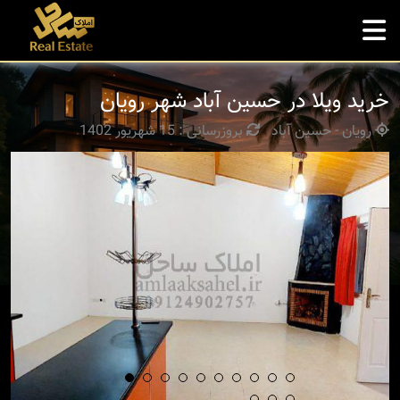
خرید ویلا در حسین آباد شهر رویان
رویان - حسین آباد
بروزرسانی : 15 شهریور 1402