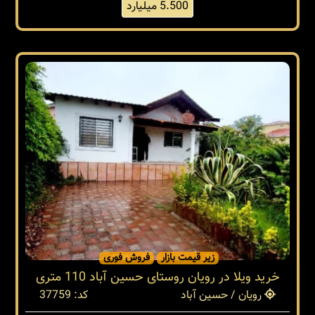
5.500 میلیارد
زیر قیمت بازار
فروش فوری
خرید ویلا در رویان روستای حسین آباد 110 متری
رویان / حسین آباد
کد: 37759