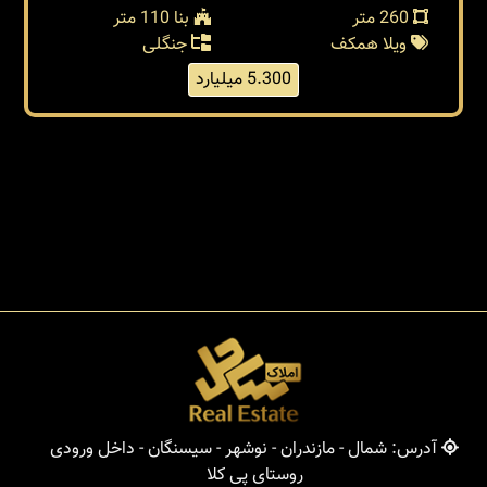
260 متر
بنا 110 متر
ویلا همکف
جنگلی
5.300 میلیارد
آدرس: شمال - مازندران - نوشهر - سیسنگان - داخل ورودی
روستای پی کلا