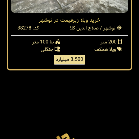
خريد ويلا زيرقيمت در نوشهر
نوشهر / صلاح الدین کلا
کد: 38278
200 متر
بنا 100 متر
ویلا همکف
جنگلی
8.500 میلیارد