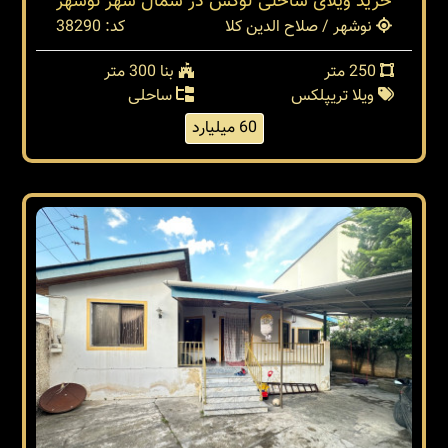
خرید ویلای ساحلی لوکس در شمال شهر نوشهر
نوشهر / صلاح الدین کلا
کد: 38290
250 متر
بنا 300 متر
ویلا تریپلکس
ساحلی
60 میلیارد