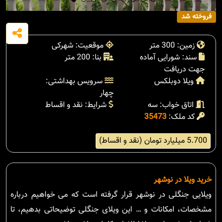
فروخته شد
زمین: 300 متر
موقعیت: شهرکی
سند: شورایی آماده
بنا: 200 متر
جهت دریافت
ویلا دوبلکس
سرویس بهداشتی:
چهار
اتاق خواب: سه
شرایط: نقد و اقساط
کد ملک:
35473
5.700 میلیارد تومان (نقد و اقساط)
خرید ویلا در نوشهر
ویلایی جنگلی در نوشهر قرار گرفته است که می خواهیم درباره
مشخصات، امکانات و … این ویلای جنگلی توضیحاتی بدهیم، تا