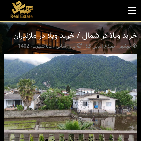
خرید ویلا در شمال / خرید ویلا در مازندران
نوشهر - صلاح الدین کلا
بروزرسانی : 02 شهریور 1402