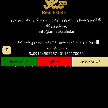
آدرس: شمال - مازندران - نوشهر - سیسنگان - داخل ورودی
روستای پی کلا
info@amlaaksahel.ir
جهت خرید ویلا در نوشهر با شماره های درج شده تماس
حاصل فرمایید
09124902757
-
01152170050
مناطق
تماس سریع
خرید ویلا در نوشهر
املاک ساحل
خرید ویلا در نوشهر
خرید ویلا در شمال
خرید زمین در شمال
خرید باغ ویلا در شمال
خرید آپارتمان در شمال
مناطق
بلاگ
جستجوی پیشرفته
ورود
درباره ما
ارتباط با ما