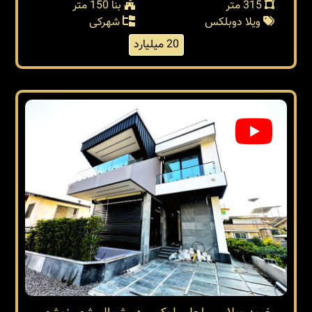
315 متر
بنا 150 متر
ویلا دوبلکس
شهرکی
20 میلیارد