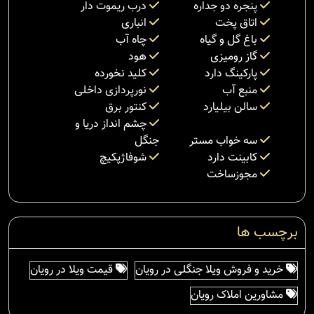
پنجره دو جداره
درب ریموت دار
اتاق پخت
انباری
باغ گل و گیاه
چاه آب
گاز رومیزی
هود
پارکینگ دارد
کلید نخورده
منبع آب
نورپردازی داخلی
سالن بیلیارد
کنتور برق
چشم انداز دریا و
سه خواب مستر
جنگل
کابینت دارد
شوفاژپکیچ
مجوزساخت
برچسب ها
خرید و فروش ویلا جنگلی در رویان
قیمت ویلا در رویان
مشاورین املاک رویان