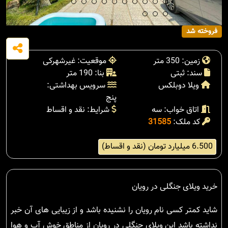
فروخته شد
زمین: 350 متر
موقعیت: غیرشهرکی
سند: ثبتی
بنا: 190 متر
ویلا دوبلکس
سرویس بهداشتی:
پنج
اتاق خواب: سه
شرایط: نقد و اقساط
کد ملک:
31585
6.500 میلیارد تومان (نقد و اقساط)
خرید ویلای جنگلی در رویان
شاید کمتر کسی نام رویان را نشنیده باشد و از زیبایی های آن خبر
نداشته باشد این ویلای جنگلی در رویان از مناطق خوش آب و هوا