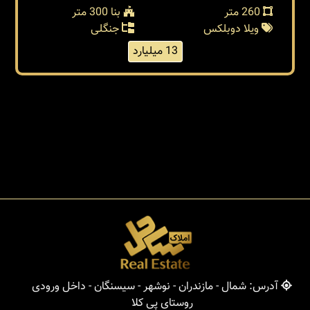
260 متر
بنا 300 متر
ویلا دوبلکس
جنگلی
13 میلیارد
آدرس: شمال - مازندران - نوشهر - سیسنگان - داخل ورودی
روستای پی کلا