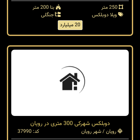
250 متر
بنا 200 متر
ویلا دوبلکس
جنگلی
20 میلیارد
دوبلکس شهرکی 300 متری در رویان
رویان / شهر رویان
کد: 37990