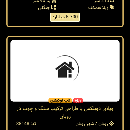
210 متر
بنا 90 متر
ویلا همکف
جنگلی
5.700 میلیارد
ویژه
تاپ لوکیشن
ویلای دوبلکس با طراحی ترکیب سنگ و چوب در
رویان
رویان / شهر رویان
کد: 38148