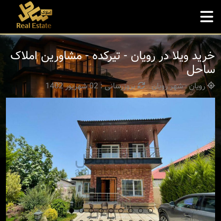
خرید ویلا در رویان - تیرکده - مشاورین املاک
ساحل
رویان - شهر رویان
بروزرسانی : 02 شهریور 1402