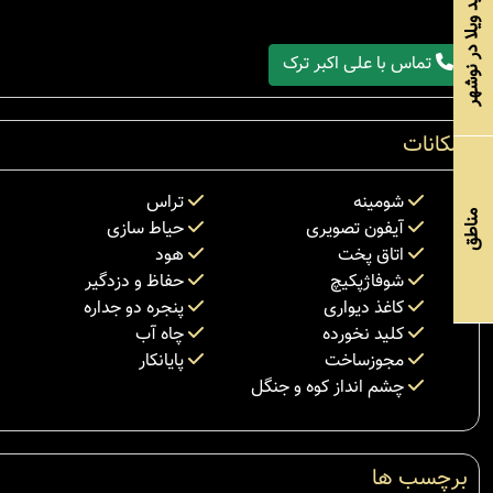
خرید ویلا در نوشهر
تماس با علی اکبر ترک
امکانات
شومینه
تراس
مناطق
آیفون تصویری
حیاط سازی
اتاق پخت
هود
شوفاژپکیچ
حفاظ و دزدگیر
کاغذ دیواری
پنجره دو جداره
کلید نخورده
چاه آب
مجوزساخت
پایانکار
چشم انداز کوه و جنگل
برچسب ها