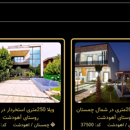
خرید ویلا200متری در شمال چمستان
ویلا 250متری استخردار 
ستای آهودشت
روستای آهودشت
 / اهودشت
کد: 37500
چمستان / اهودشت
کد: 37492