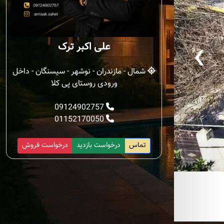
‹
علی اکبر ترک
شمال - مازندران - نوشهر - سیسنگان - داخل
ورودی روستای پی کلا
09124902757
01152170050
تماس
درخواست بازدید
درخواست فروش