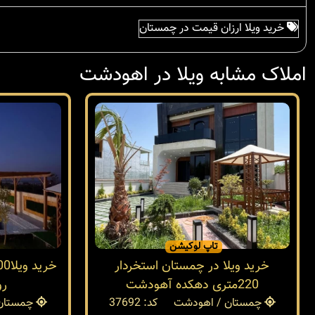
خرید ویلا ارزان قیمت در چمستان
املاک مشابه ویلا در اهودشت
تاپ لوکیشن
خرید ویلا در چمستان استخردار
220متری دهکده آهودشت
رو
چمستان / اهودشت
کد: 37692
چمستان