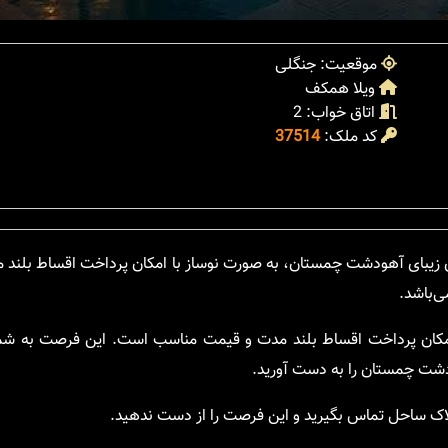
موقعیت: جنگلی
ویلا همکف
اتاق خواب: 2
کد ملک:
37514
2 خواب و مساحت 150 متر مربع در روستای زیبای آهودشت چمستان، به صورت نوساز با امکان پرداخت اقساط
ی‌باشد.
 متر مربع، وضعیت نوساز، امکان پرداخت اقساط بلند مدت و قیمت مناسب است. این فرصت به 
ودشت چمستان را به دست آورید.
املاک ساحل تماس بگیرید و این فرصت را از دست ندهید.