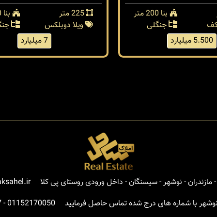
بنا 200 متر
225 متر
بنا 250 متر
کف
جنگلی
ویلا دوبلکس
جنگ
5.500 میلیارد
7 میلیارد
مازندران - نوشهر - سیسنگان - داخل ورودی روستای پی کلا
ksahel.ir
نوشهر با شماره های درج شده تماس حاصل فرمایید
01152170050
-
7