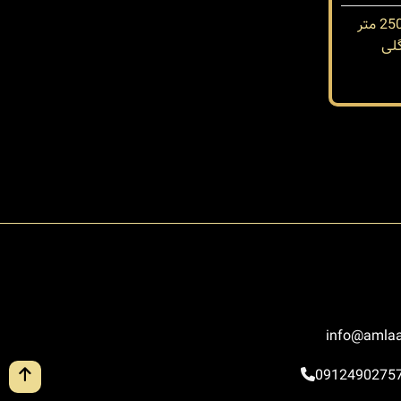
لی
info@amlaa
0912490275