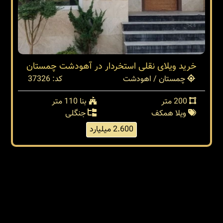
خرید ویلای نقلی استخردار در آهودشت چمستان
چمستان / اهودشت
کد: 37326
200 متر
بنا 110 متر
ویلا همکف
جنگلی
2.600 میلیارد