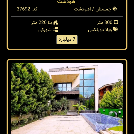
آهودشت
چمستان / اهودشت
کد: 37692
300 متر
بنا 220 متر
ویلا دوبلکس
شهرکی
7 میلیارد