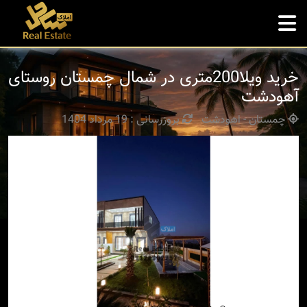
خرید ویلا200متری در شمال چمستان روستای
آهودشت
چمستان - اهودشت
بروزرسانی : 19 مرداد 1404