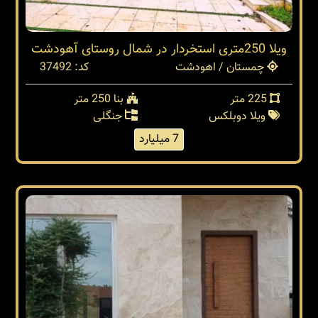
ویلا 250متری استخردار در شمال روستای آهودشت
چمستان / اهودشت
کد: 37492
225 متر
بنا 250 متر
ویلا دوبلکس
جنگلی
7 میلیارد