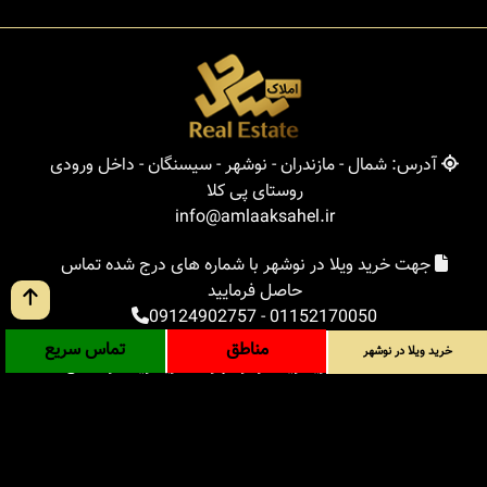
آدرس: شمال - مازندران - نوشهر - سیسنگان - داخل ورودی
روستای پی کلا
info@amlaaksahel.ir
جهت خرید ویلا در نوشهر با شماره های درج شده تماس
حاصل فرمایید
09124902757
-
01152170050
مناطق
تماس سریع
خرید ویلا در نوشهر
املاک ساحل
خرید ویلا در نوشهر
خرید ویلا در شمال
خرید زمین در شمال
خرید باغ ویلا در شمال
خرید آپارتمان در شمال
مناطق
بلاگ
جستجوی پیشرفته
ورود
درباره ما
ارتباط با ما